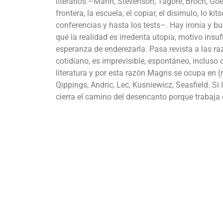
literarios –Mann, Stevenson, Tagore, Broch, Goe
frontera, la escuela, el copiar, el disimulo, lo kit
conferencias y hasta los tests–. Hay ironía y b
que la realidad es irredenta utopía, motivo ins
esperanza de enderezarla. Pasa revista a las r
cotidiano, es imprevisible, espontáneo, incluso 
literatura y por esta razón Magris se ocupa en (
Qippings, Andric, Lec, Kusniewicz, Seasfield. Si 
cierra el camino del desencanto porque trabaja 