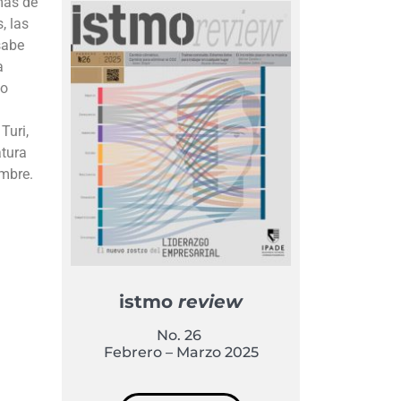
mas de
s, las
sabe
a
do
Turi,
atura
ombre.
istmo
review
No. 26
Febrero – Marzo 2025