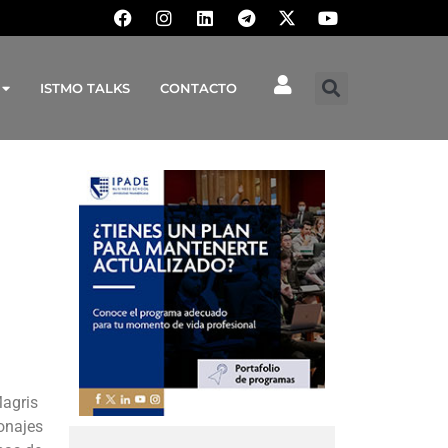
ISTMO TALKS
CONTACTO
Magris
sonajes