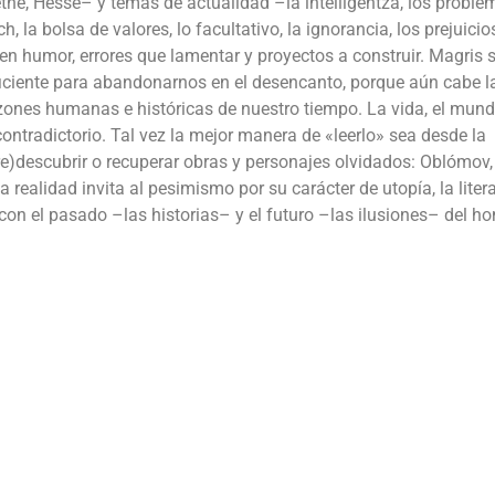
the, Hesse– y temas de actualidad –la intelligentza, los proble
sch, la bolsa de valores, lo facultativo, la ignorancia, los prejuicio
uen humor, errores que lamentar y proyectos a construir. Magris 
uficiente para abandonarnos en el desencanto, porque aún cabe l
azones humanas e históricas de nuestro tiempo. La vida, el mun
contradictorio. Tal vez la mejor manera de «leerlo» sea desde la
re)descubrir o recuperar obras y personajes olvidados: Oblómov, 
la realidad invita al pesimismo por su carácter de utopía, la liter
con el pasado –las historias– y el futuro –las ilusiones– del h