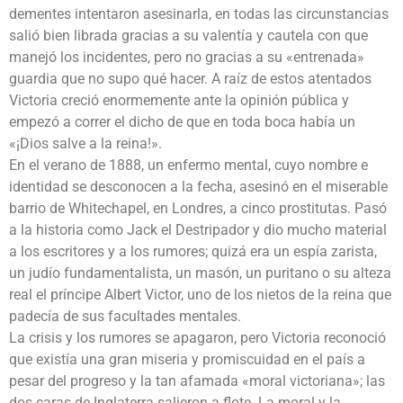
dementes intentaron asesinarla, en todas las circunstancias
salió bien librada gracias a su valentía y cautela con que
manejó los incidentes, pero no gracias a su «entrenada»
guardia que no supo qué hacer. A raíz de estos atentados
Victoria creció enormemente ante la opinión pública y
empezó a correr el dicho de que en toda boca había un
«¡Dios salve a la reina!».
En el verano de 1888, un enfermo mental, cuyo nombre e
identidad se desconocen a la fecha, asesinó en el miserable
barrio de Whitechapel, en Londres, a cinco prostitutas. Pasó
a la historia como Jack el Destripador y dio mucho material
a los escritores y a los rumores; quizá era un espía zarista,
un judío fundamentalista, un masón, un puritano o su alteza
real el príncipe Albert Victor, uno de los nietos de la reina que
padecía de sus facultades mentales.
La crisis y los rumores se apagaron, pero Victoria reconoció
que existía una gran miseria y promiscuidad en el país a
pesar del progreso y la tan afamada «moral victoriana»; las
dos caras de Inglaterra salieron a flote. La moral y la