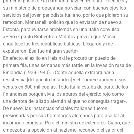
primeros pasos de la campaña nazi en Polonia. Goebbels y
su ministerio de propaganda no veían con buenos ojos los
servicios del joven periodista italiano, por lo que pidieron su
remoción. Montanelli solicitó que lo enviaran de nuevo a
Estonia, para evitarse problemas en una Italia convulsa.
«Pero el pacto Ribbentrop-Molotov preveía que Moscú
engullese las tres repúblicas bálticas. Llegaron y me
expulsaron. Ésa fue mi gran suerte».
En efecto, el exilio en Helsinki le procuró un puesto de
primera fila, unas semanas más tarde, en la invasión rusa de
Finlandia (1939-1940). «Conté aquella extraordinaria
resistencia [del pueblo finlandés] y el Corriere aumentó sus
ventas en 300 mil copias. Toda Italia estaba de parte de los
finlandeses porque vivía los apuros del ejército rojo como
una derrota del aliado alemán al que no conseguía tragar».
De nuevo, las instancias oficiales italianas fueron
presionadas por sus homólogos alemanes para acallar al
incómodo cronista. Pero el ministro de exteriores, Ciano, que
empezaba la oposición al nazismo, reconoció el valor del