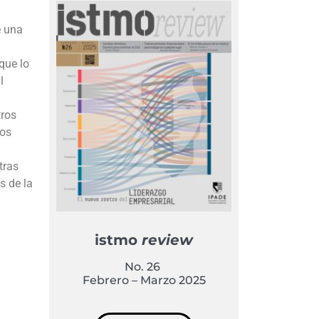
e una
que lo
l
tros
los
tras
s de la
istmo
review
No. 26
Febrero – Marzo 2025