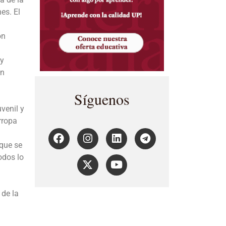
es. El
on
 y
on
Síguenos
venil y
rropa
 que se
odos lo
 de la