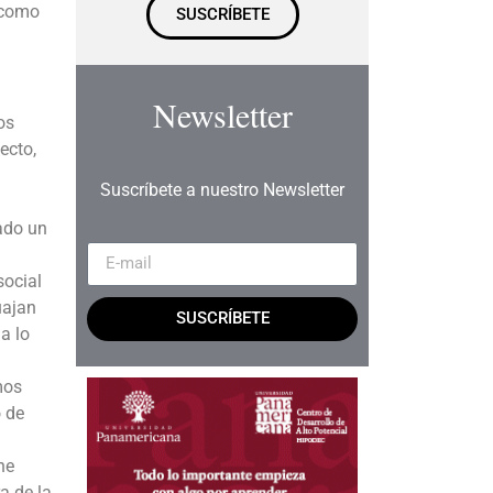
e como
SUSCRÍBETE
Newsletter
os
ecto,
Suscríbete a nuestro Newsletter
ado un
social
uajan
SUSCRÍBETE
a lo
mos
o de
ne
a de la