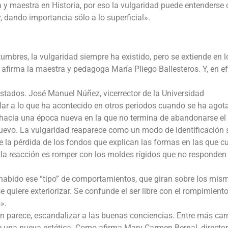
ga y maestra en Historia, por eso la vulgaridad puede entenders
r, dando importancia sólo a lo superficial».
stumbres, la vulgaridad siempre ha existido, pero se extiende en l
 afirma la maestra y pedagoga María Pliego Ballesteros. Y, en ef
istados. José Manuel Núñez, vicerrector de la Universidad
lar a lo que ha acontecido en otros periodos cuando se ha agot
to hacia una época nueva en la que no termina de abandonarse el
uevo. La vulgaridad reaparece como un modo de identificación 
de la pérdida de los fondos que explican las formas en las que c
 la reacción es romper con los moldes rígidos que no responden 
a habido ese “tipo” de comportamientos, que giran sobre los mis
e quiere exteriorizar. Se confunde el ser libre con el rompimient
».
gún parece, escandalizar a las buenas conciencias. Entre más car
de una nueva estética. Como afirma Mary Carmen Bernal, director