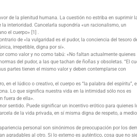
avor de la plenitud humana. La cuestión no estriba en suprimir l
 la interioridad. Cancelarla supondría «un racionalismo, un
o el cuerpo» [1] .
ontrario de «la vulgaridad es el pudor, la conciencia del tesoro d
nica, irrepetible, digna por sí».
dor como valor y no como tabú: «No faltan actualmente quienes
normas del pudor, a las que tachan de ñoñas y obsoletas. “El c
us partes tienen el mismo valor y deben contemplarse con
o, en el lúdico o creativo, el cuerpo es “la palabra del espíritu”, e
ona. Lo que significa nuestra vida en la intimidad sólo nos es
 fuera de ella».
enor sentido. Puede significar un incentivo erótico para quienes l
arcela de la vida privada, en sí misma digna de respeto, a medi
apariencia personal son sinónimos de preocupación por los de
n agradables al otro. Si lo externo es auténtico, cosa que no s