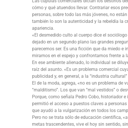
Las cúpulas comerciales dictan los destinos del
cómo y qué atuendos llevar. Contrariar esos pre
personas, sobre todo las más jóvenes, no están 
también lo son la autenticidad y la rebeldía la 
apariencia.
«El desmedido culto al cuerpo dice el sociólogo
dejado en un segundo plano las grandes pregun
parecemos ser. Es una ficción que da miedo e i
mirarnos en el espejo y confrontarnos frente a 
En ese ambiente alienado, lo individual se diluy
raíz del asunto. «Es un problema comercial cuya
publicidad y, en general, a la “industria cultural”
El de la moda, agrega, «no es un problema de v
“malditismo”. Los que van “mal vestidos” o desv
Porque, como señala Pedro Cobo, historiador e i
permitió el acceso a puestos claves a personas
que ayudó a la vulgarización en todos los cam
Pero no se trata sólo de educación científica, 
metas trascendentes, vive el hoy sin sentido, si