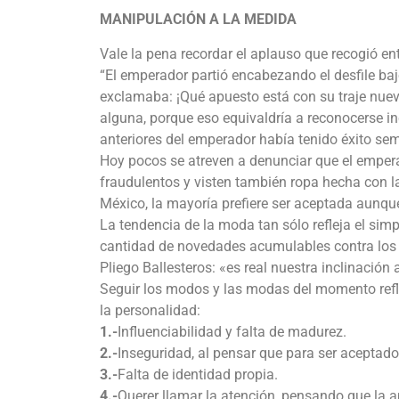
MANIPULACIÓN A LA MEDIDA
Vale la pena recordar el aplauso que recogió ent
“El emperador partió encabezando el desfile baj
exclamaba: ¡Qué apuesto está con su traje nuev
alguna, porque eso equivaldría a reconocerse i
anteriores del emperador había tenido éxito sem
Hoy pocos se atreven a denunciar que el empera
fraudulentos y visten también ropa hecha con la
México, la mayoría prefiere ser aceptada aunqu
La tendencia de la moda tan sólo refleja el si
cantidad de novedades acumulables contra los 
Pliego Ballesteros: «es real nuestra inclinación a
Seguir los modos y las modas del momento reflej
la personalidad:
1.-
Influenciabilidad y falta de madurez.
2.-
Inseguridad, al pensar que para ser aceptad
3.-
Falta de identidad propia.
4.-
Querer llamar la atención, pensando que la ap