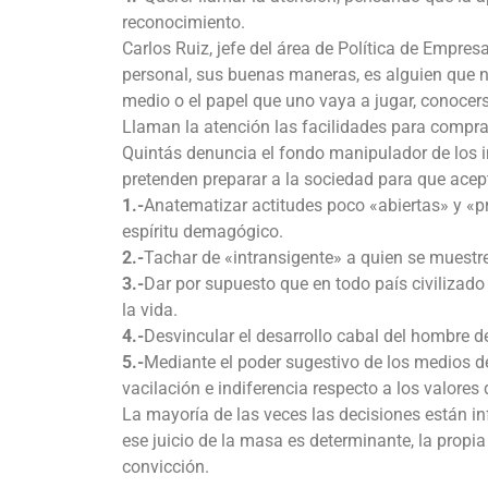
reconocimiento.
Carlos Ruiz, jefe del área de Política de Empre
personal, sus buenas maneras, es alguien que n
medio o el papel que uno vaya a jugar, conocerse 
Llaman la atención las facilidades para compra
Quintás denuncia el fondo manipulador de los i
pretenden preparar a la sociedad para que acept
1.-
Anatematizar actitudes poco «abiertas» y «p
espíritu demagógico.
2.-
Tachar de «intransigente» a quien se muestre 
3.-
Dar por supuesto que en todo país civilizad
la vida.
4.-
Desvincular el desarrollo cabal del hombre 
5.-
Mediante el poder sugestivo de los medios de
vacilación e indiferencia respecto a los valores
La mayoría de las veces las decisiones están i
ese juicio de la masa es determinante, la propia
convicción.