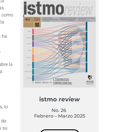
ca
as
d, como
 la
a ha
,
ubre la
la
istmo
review
, lo
No. 26
Febrero – Marzo 2025
 de
a su