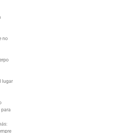
a
e no
uerpo
l lugar
o
o para
más:
iempre