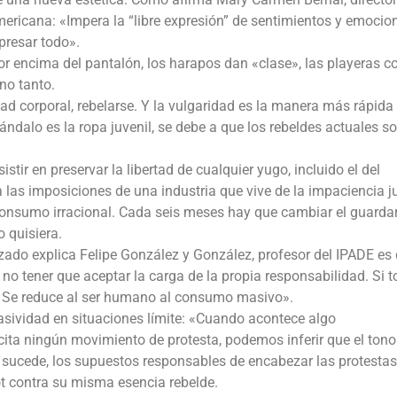
ricana: «Impera la “libre expresión” de sentimientos y emocion
presar todo».
por encima del pantalón, los harapos dan «clase», las playeras c
 no tanto.
dad corporal, rebelarse. Y la vulgaridad es la manera más rápida
ándalo es la ropa juvenil, se debe a que los rebeldes actuales s
tir en preservar la libertad de cualquier yugo, incluido el del
 las imposiciones de una industria que vive de la impaciencia ju
consumo irracional. Cada seis meses hay que cambiar el guarda
o quisiera.
zado explica Felipe González y González, profesor del IPADE es
no tener que aceptar la carga de la propia responsabilidad. Si t
a. Se reduce al ser humano al consumo masivo».
pasividad en situaciones límite: «Cuando acontece algo
cita ningún movimiento de protesta, podemos inferir que el tono
 sucede, los supuestos responsables de encabezar las protestas
cot contra su misma esencia rebelde.