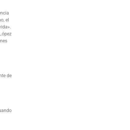
encia
o, el
vida».
 López
enes
nte de
cuando