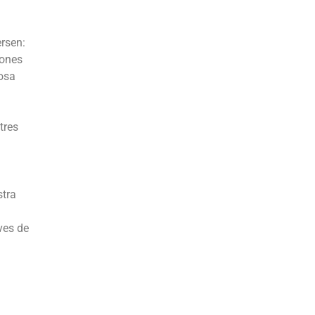
ersen:
cones
cosa
tres
stra
ves de