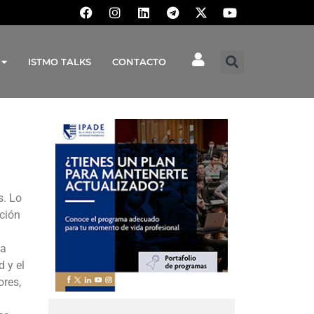
ISTMO TALKS
CONTACTO
s. Lo
ción
la
 y el
ores,