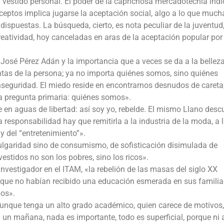
 vestido personal. El poder de la caprichosa mercadotecnia indi
ceptos implica jugarse la aceptación social, algo a lo que much
dispuestas. La búsqueda, cierto, es nota peculiar de la juventu
creatividad, hoy canceladas en aras de la aceptación popular por
 José Pérez Adán y la importancia que a veces se da a la bellez
tas de la persona; ya no importa quiénes somos, sino quiénes
nseguridad. El miedo reside en encontrarnos desnudos de careta
la pregunta primaria: quiénes somos».
e en aguas de libertad: así soy yo, rebelde. El mismo Llano desc
 responsabilidad hay que remitirla a la industria de la moda, a 
 y del “entretenimiento”».
ulgaridad sino de consumismo, de sofisticación disimulada de
estidos no son los pobres, sino los ricos».
nvestigador en el ITAM, «la rebelión de las masas del siglo XX
 que no habían recibido una educación esmerada en sus familias
pos».
«aunque tenga un alto grado académico, quien carece de motivos,
n un mañana, nada es importante, todo es superficial, porque ni 