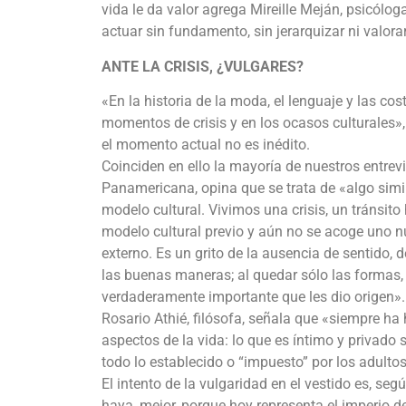
vida le da valor agrega Mireille Meján, psicólo
actuar sin fundamento, sin jerarquizar ni valora
ANTE LA CRISIS, ¿VULGARES?
«En la historia de la moda, el lenguaje y las co
momentos de crisis y en los ocasos culturales»,
el momento actual no es inédito.
Coinciden en ello la mayoría de nuestros entrev
Panamericana, opina que se trata de «algo simi
modelo cultural. Vivimos una crisis, un tránsi
modelo cultural previo y aún no se acoge uno n
externo. Es un grito de la ausencia de sentido, 
las buenas maneras; al quedar sólo las formas,
verdaderamente importante que les dio origen».
Rosario Athié, filósofa, señala que «siempre h
aspectos de la vida: lo que es íntimo y privado s
todo lo establecido o “impuesto” por los adultos
El intento de la vulgaridad en el vestido es, se
haya, mejor, porque hoy representa el imperio 