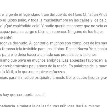
re la gente el legendario traje del cuento de Hans Christian And
o el lujoso palio, y toda la muchedumbre en las calles y los bal
o! ¡Qué espléndida cola! Y nadie quería reconocer que no veía 
ncapaz para su cargo o bien un zopenco. Ninguno de los trajes
ejante”.
dor va desnudo. Al contrario, muchos son cómplices de los sas
 famosa tela invisible para los idiotas. Desde Nueva York hasta
e para ello deba hacer a un lado sus propias convicciones.
mplismo que priva en muchos ámbitos. Las apuestas favorecen la
descubrimientos paulatinos de la razón. En palabras de la mae
 lo fácil, a lo que no requiere esfuerzo».
an, para el médico psiquiatra Ernesto Bolio, cuatro fisuras gra
os hay que comportarse así.
ariencia, similar a la de las figuras públicas, dará el mismo