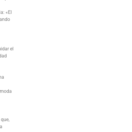
a: «El
zando
idar el
idad
na
a moda
 que,
la