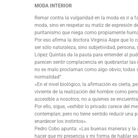
MODA INTERIOR
Remar contra la vulgaridad en la moda es ir a f
moda, sino en respetar su matiz de expresión de
puritanismo que niega como propiamente human
Por eso afirma la doctora Virginia Aspe que lo c
ser sólo naturaleza, sino subjetividad, persona, ú
López Quintás da la pauta para entender al pu
parecen sentir complacencia en quebrantar las 
no es malo proclaman como algo obvio; todas s
normalidad”.
»En el nivel biológico, la afirmación es cierta, per
viviente de la realización del hombre como pers
accesible a nosotros, no a quienes se encuentran
Por ello, sigue, «exhibir lo privado carece del m
contemplan; pero no tiene sentido reducir una p
enardecer los instintos».
Pedro Cobo apunta: «Las buenas maneras y la 
hacer que mi presencia y mi forma de hablar sea