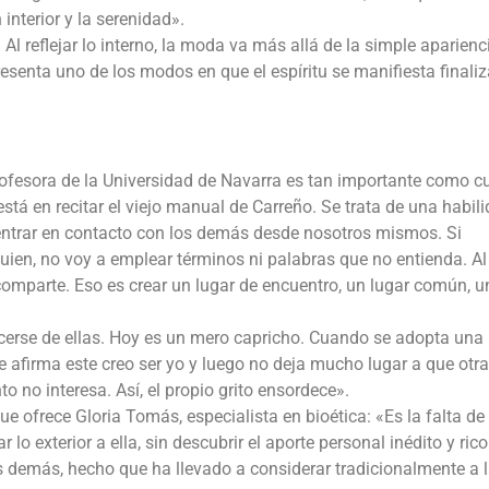
interior y la serenidad».
 Al reflejar lo interno, la moda va más allá de la simple aparienci
esenta uno de los modos en que el espíritu se manifiesta finali
rofesora de la Universidad de Navarra es tan importante como cu
stá en recitar el viejo manual de Carreño. Se trata de una habil
entrar en contacto con los demás desde nosotros mismos. Si
ien, no voy a emplear términos ni palabras que no entienda. Al
comparte. Eso es crear un lugar de encuentro, un lugar común, u
cerse de ellas. Hoy es un mero capricho. Cuando se adopta un
ue afirma este creo ser yo y luego no deja mucho lugar a que otra
to no interesa. Así, el propio grito ensordece».
ue ofrece Gloria Tomás, especialista en bioética: «Es la falta de
 lo exterior a ella, sin descubrir el aporte personal inédito y rico
s demás, hecho que ha llevado a considerar tradicionalmente a 