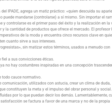
sa del IPADE, agrega un matiz práctico: «quien descuida su apari
o puede mandarse (controlarse) a sí mismo. Sin importar el ram
y controlarse es el primer paso del éxito y la realización en la 
r y la cantidad de productos que ofrece el mercado. El profesor
mperativos de la moda y encuentra cinco recursos clave en qui
en cuanto sirve a sus intereses.
rogresistas», sin matizar estos términos, usados a menudo con
fiel a sus convicciones éticas.
o ya no hay costumbres inspiradas en una concepción trascende
de todo cauce normativo.
 comunicación, utilizados con astucia, crear un clima de duda,
 que constituyen la meta y el impulso del obrar personal y social.
nfluidas por lo que puedan decir los demás. Lamentablemente, 
 satisfacción se factura a favor de una marca y no de la propia