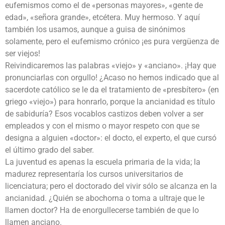
eufemismos como el de «personas mayores», «gente de
edad», «señora grande», etcétera. Muy hermoso. Y aquí
también los usamos, aunque a guisa de sinónimos
solamente, pero el eufemismo crónico ¡es pura vergüenza de
ser viejos!
Reivindicaremos las palabras «viejo» y «anciano». ¡Hay que
pronunciarlas con orgullo! ¿Acaso no hemos indicado que al
sacerdote católico se le da el tratamiento de «presbítero» (en
griego «viejo») para honrarlo, porque la ancianidad es título
de sabiduría? Esos vocablos castizos deben volver a ser
empleados y con el mismo o mayor respeto con que se
designa a alguien «doctor»: el docto, el experto, el que cursó
el último grado del saber.
La juventud es apenas la escuela primaria de la vida; la
madurez representaría los cursos universitarios de
licenciatura; pero el doctorado del vivir sólo se alcanza en la
ancianidad. ¿Quién se abochorna o toma a ultraje que le
llamen doctor? Ha de enorgullecerse también de que lo
llamen anciano.