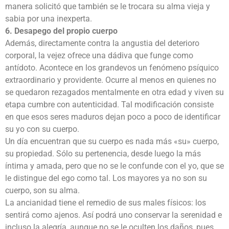
manera solicitó que también se le trocara su alma vieja y
sabia por una inexperta.
6. Desapego del propio cuerpo
Además, directamente contra la angustia del deterioro
corporal, la vejez ofrece una dádiva que funge como
antídoto. Acontece en los grandevos un fenómeno psíquico
extraordinario y providente. Ocurre al menos en quienes no
se quedaron rezagados mentalmente en otra edad y viven su
etapa cumbre con autenticidad. Tal modificación consiste
en que esos seres maduros dejan poco a poco de identificar
su yo con su cuerpo.
Un día encuentran que su cuerpo es nada más «su» cuerpo,
su propiedad. Sólo su pertenencia, desde luego la más
íntima y amada, pero que no se le confunde con el yo, que se
le distingue del ego como tal. Los mayores ya no son su
cuerpo, son su alma.
La ancianidad tiene el remedio de sus males físicos: los
sentirá como ajenos. Así podrá uno conservar la serenidad e
incluso la alegría, aunque no se le oculten los daños, pues