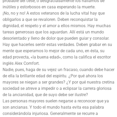
probable del cese; o desgraciadamente los hallamos de
inútiles y estorbosos en casa esperando la muerte.
¡No, no y no! A estos veteranos de la lucha vital hay que
obligarlos a que se revaloren. Deben reconquistar la
dignidad, el respeto y el amor a ellos mismos. Hay muchas
tareas generosas que los aguardan. Allí está un mundo
desorientado y lleno de dolor que pueden guiar y consolar.
Hay que hacerles sentir estas verdades. Deben grabar en su
mente que esperamos lo mejor de cada uno, en ésta, su
edad provecta, «la buena edad», como la califica el escritor
inglés Alex Comfort.
Nadie, pues, haga de su vejez un fracaso, cuando debe hacer
de ella la brillante edad del espíritu. ¿Por qué ahora los
mayores se niegan a ser grandes? ¿Y por qué nuestra cretina
sociedad se atreve a impedir o a eclipsar la carrera gloriosa
de la ancianidad, que de suyo debe ser ilustre?
Las personas mayores suelen negarse a reconocer que ya
son ancianas. Y todo el mundo hasta evita esa palabra
considerándola injuriosa. Generalmente se recurre a