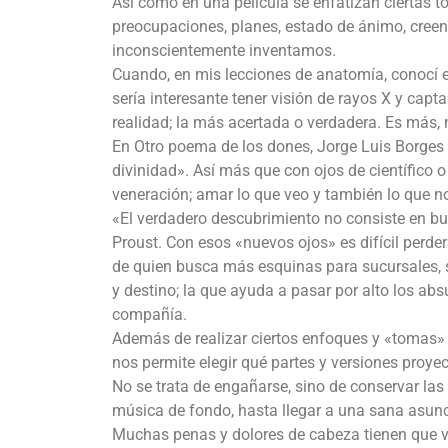
Así como en una película se enfatizan ciertas to
preocupaciones, planes, estado de ánimo, creenc
inconscientemente inventamos.
Cuando, en mis lecciones de anatomía, conocí
sería interesante tener visión de rayos X y capt
realidad; la más acertada o verdadera. Es más,
En Otro poema de los dones, Jorge Luis Borges a
divinidad». Así más que con ojos de científico 
veneración; amar lo que veo y también lo que no
«El verdadero descubrimiento no consiste en bu
Proust. Con esos «nuevos ojos» es difícil perde
de quien busca más esquinas para sucursales, s
y destino; la que ayuda a pasar por alto los abs
compañía.
Además de realizar ciertos enfoques y «tomas» 
nos permite elegir qué partes y versiones proye
No se trata de engañarse, sino de conservar las
música de fondo, hasta llegar a una sana asunc
Muchas penas y dolores de cabeza tienen que v