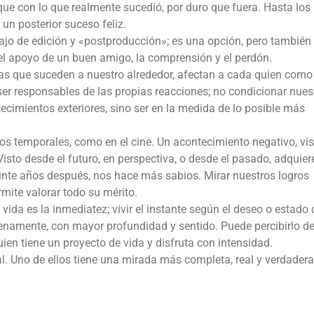
 que con lo que realmente sucedió, por duro que fuera. Hasta los
n posterior suceso feliz.
bajo de edición y «postproducción»; es una opción, pero también
l apoyo de un buen amigo, la comprensión y el perdón.
sas que suceden a nuestro alrededor, afectan a cada quien como
 ser responsables de las propias reacciones; no condicionar nues
cimientos exteriores, sino ser en la medida de lo posible más
os temporales, como en el cine. Un acontecimiento negativo, vis
sto desde el futuro, en perspectiva, o desde el pasado, adquier
inte años después, nos hace más sabios. Mirar nuestros logros
mite valorar todo su mérito.
vida es la inmediatez; vivir el instante según el deseo o estado 
enamente, con mayor profundidad y sentido. Puede percibirlo 
uien tiene un proyecto de vida y disfruta con intensidad.
. Uno de ellos tiene una mirada más completa, real y verdadera