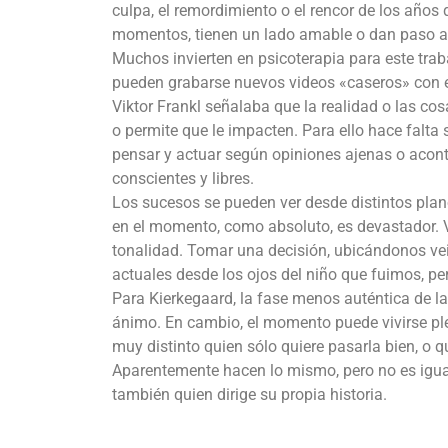
culpa, el remordimiento o el rencor de los años
momentos, tienen un lado amable o dan paso a u
Muchos invierten en psicoterapia para este tra
pueden grabarse nuevos videos «caseros» con e
Viktor Frankl señalaba que la realidad o las co
o permite que le impacten. Para ello hace falta
pensar y actuar según opiniones ajenas o aconte
conscientes y libres.
Los sucesos se pueden ver desde distintos plan
en el momento, como absoluto, es devastador. Vi
tonalidad. Tomar una decisión, ubicándonos ve
actuales desde los ojos del niño que fuimos, per
Para Kierkegaard, la fase menos auténtica de la 
ánimo. En cambio, el momento puede vivirse pl
muy distinto quien sólo quiere pasarla bien, o q
Aparentemente hacen lo mismo, pero no es igual
también quien dirige su propia historia.