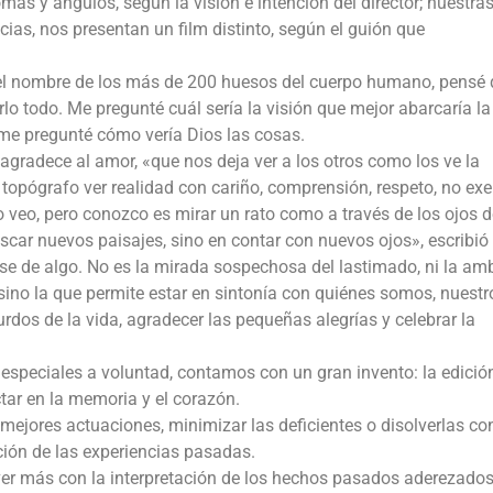
mas y ángulos, según la visión e intención del director; nuestra
ias, nos presentan un film distinto, según el guión que
 el nombre de los más de 200 huesos del cuerpo humano, pensé
arlo todo. Me pregunté cuál sería la visión que mejor abarcaría la
 me pregunté cómo vería Dios las cosas.
gradece al amor, «que nos deja ver a los otros como los ve la
o topógrafo ver realidad con cariño, comprensión, respeto, no ex
 veo, pero conozco es mirar un rato como a través de los ojos d
scar nuevos paisajes, sino en contar con nuevos ojos», escribió
rse de algo. No es la mirada sospechosa del lastimado, ni la am
ino la que permite estar en sintonía con quiénes somos, nuestr
urdos de la vida, agradecer las pequeñas alegrías y celebrar la
especiales a voluntad, contamos con un gran invento: la edició
ctar en la memoria y el corazón.
 mejores actuaciones, minimizar las deficientes o disolverlas co
ión de las experiencias pasadas.
er más con la interpretación de los hechos pasados aderezados