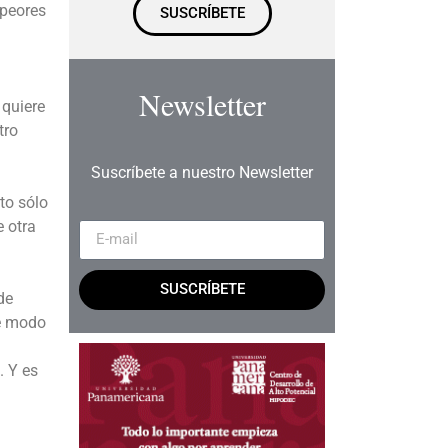
 peores
SUSCRÍBETE
Newsletter
 quiere
tro
Suscríbete a nuestro Newsletter
to sólo
e otra
SUSCRÍBETE
de
de modo
. Y es