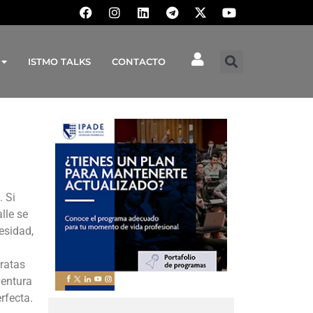
ISTMO TALKS
CONTACTO
. Si
lle se
esidad,
rratas
ventura
rfecta.