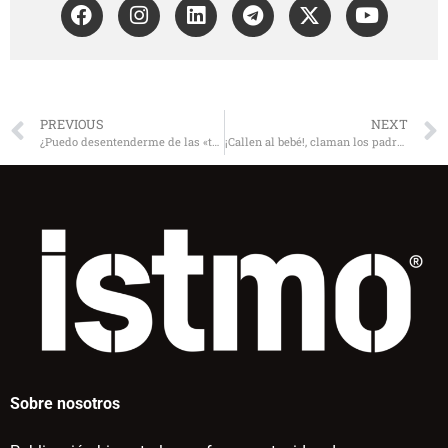
PREVIOUS
NEXT
¿Puedo desentenderme de las «transas» de mi empresa?
¡Callen al bebé!, claman los padres
Sobre nosotros