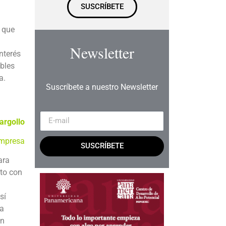
SUSCRÍBETE
 que
Newsletter
nterés
ibles
a.
Suscríbete a nuestro Newsletter
argollo
empresa
SUSCRÍBETE
ara
nto con
sí
ía
un