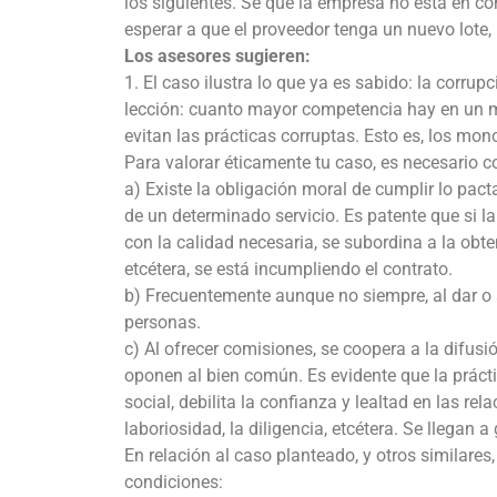
los siguientes. Sé que la empresa no está en co
esperar a que el proveedor tenga un nuevo lote,
Los asesores sugieren:
1. El caso ilustra lo que ya es sabido: la corru
lección: cuanto mayor competencia hay en un 
evitan las prácticas corruptas. Esto es, los mo
Para valorar éticamente tu caso, es necesario c
a) Existe la obligación moral de cumplir lo pac
de un determinado servicio. Es patente que si la
con la calidad necesaria, se subordina a la obte
etcétera, se está incumpliendo el contrato.
b) Frecuentemente aunque no siempre, al dar o
personas.
c) Al ofrecer comisiones, se coopera a la difus
oponen al bien común. Es evidente que la prácti
social, debilita la confianza y lealtad en las rela
laboriosidad, la diligencia, etcétera. Se llegan 
En relación al caso planteado, y otros similares,
condiciones: