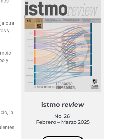
emos
ja otra
tos y
cambio
po y
istmo
review
cio, la
No. 26
Febrero – Marzo 2025
uientes