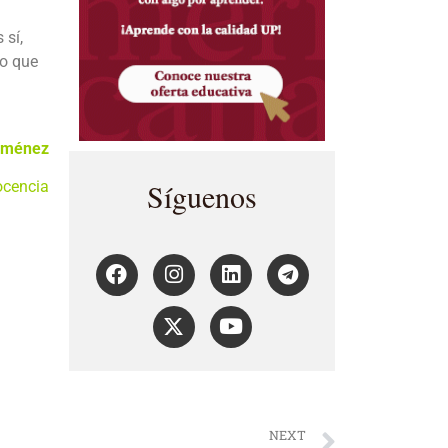
 sí,
ro que
Jiménez
Síguenos
ocencia
NEXT