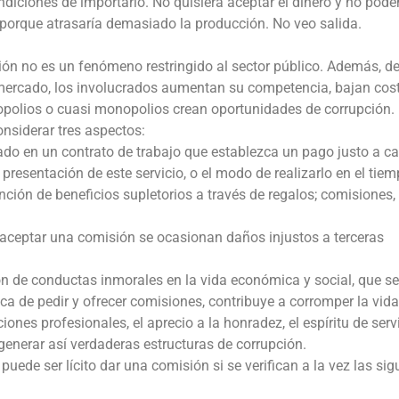
ndiciones de importarlo. No quisiera aceptar el dinero y no pod
 porque atrasaría demasiado la producción. No veo salida.
pción no es un fenómeno restringido al sector público. Además, de
mercado, los involucrados aumentan su competencia, bajan cos
nopolios o cuasi monopolios crean oportunidades de corrupción.
onsiderar tres aspectos:
tado en un contrato de trabajo que establezca un pago justo a 
 presentación de este servicio, o el modo de realizarlo en el tiem
nción de beneficios supletorios a través de regalos; comisiones,
 aceptar una comisión se ocasionan daños injustos a terceras
ión de conductas inmorales en la vida económica y social, que se
ca de pedir y ofrecer comisiones, contribuye a corromper la vida
ciones profesionales, el aprecio a la honradez, el espíritu de servi
a generar así verdaderas estructuras de corrupción.
 puede ser lícito dar una comisión si se verifican a la vez las sig