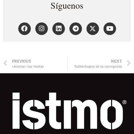
Síguenos
PREVIOUS
NEXT
«Aceitar» las ventas
Subterfugios de la corrupción