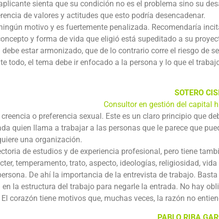
aplicante sienta que su condición no es el problema sino su desa
rencia de valores y actitudes que esto podría desencadenar.
 ningún motivo y es fuertemente penalizada. Recomendaría incit
 concepto y forma de vida que eligió está supeditado a su proyec
a debe estar armonizado, que de lo contrario corre el riesgo de se
te todo, el tema debe ir enfocado a la persona y lo que el trabajo
SOTERO CI
Consultor en gestión del capital
creencia o preferencia sexual. Este es un claro principio que de
da quien llama a trabajar a las personas que le parece que pu
uiere una organización.
ctoria de estudios y de experiencia profesional, pero tiene tamb
ter, temperamento, trato, aspecto, ideologías, religiosidad, vida
persona. De ahí la importancia de la entrevista de trabajo. Basta
en la estructura del trabajo para negarle la entrada. No hay obl
. El corazón tiene motivos que, muchas veces, la razón no entien
PABLO RIBA GA