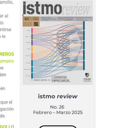
rrollo,
ar al
to
ntirse
 le
SNEROS
 humano
be
eden
ién
istmo
review
 que el
No. 26
igación
Febrero – Marzo 2025
de.
RGOLLO