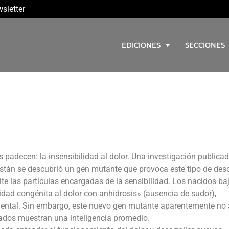
sletter
EDICIONES
SECCIONES
adecen: la insensibilidad al dolor. Una investigación publicad
istán se descubrió un gen mutante que provoca este tipo de des
te las partículas encargadas de la sensibilidad. Los nacidos ba
idad congénita al dolor con anhidrosis» (ausencia de sudor),
ntal. Sin embargo, este nuevo gen mutante aparentemente no 
diados muestran una inteligencia promedio.