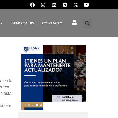
ISTMO TALKS
CONTACTO
a en la
orden.
jo esta
afecta