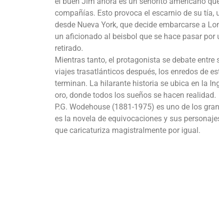
el buen Jim ahora es un señorito americano que
compañías. Esto provoca el escarnio de su tía,
desde Nueva York, que decide embarcarse a Lond
un aficionado al beisbol que se hace pasar por 
retirado.
Mientras tanto, el protagonista se debate entr
viajes trasatlánticos después, los enredos de es
terminan. La hilarante historia se ubica en la 
oro, donde todos los sueños se hacen realidad.
P.G. Wodehouse (1881-1975) es uno de los grande
es la novela de equivocaciones y sus personaje
que caricaturiza magistralmente por igual.