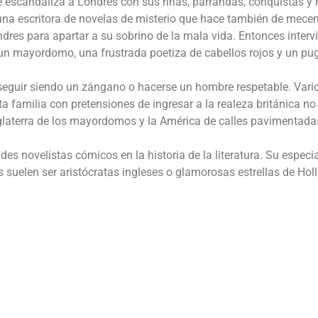
 escandaliza a Londres con sus riñas, parrandas, conquistas y
 una escritora de novelas de misterio que hace también de mece
res para apartar a su sobrino de la mala vida. Entonces interv
un mayordomo, una frustrada poetiza de cabellos rojos y un pug
e seguir siendo un zángano o hacerse un hombre respetable. Vari
ta familia con pretensiones de ingresar a la realeza británica no
Inglaterra de los mayordomos y la América de calles pavimentada
s novelistas cómicos en la historia de la literatura. Su especi
s suelen ser aristócratas ingleses o glamorosas estrellas de Ho