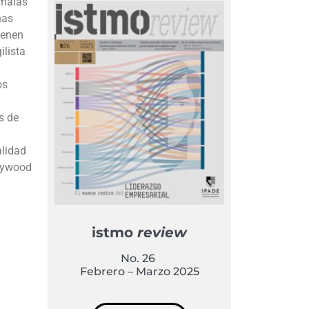
 malas
nas
ienen
ilista
os
s de
alidad
llywood
istmo
review
No. 26
Febrero – Marzo 2025