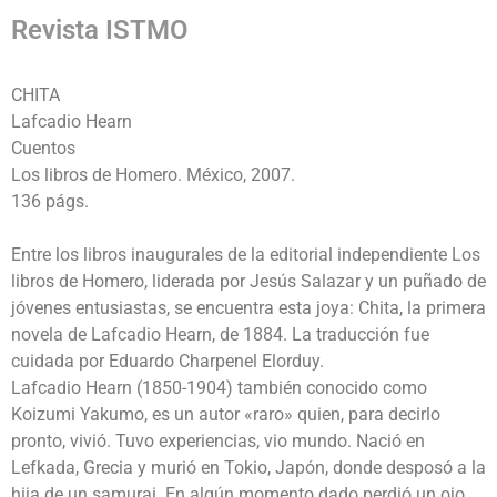
Revista ISTMO
CHITA
Lafcadio Hearn
Cuentos
Los libros de Homero. México, 2007.
136 págs.
Entre los libros inaugurales de la editorial independiente Los
libros de Homero, liderada por Jesús Salazar y un puñado de
jóvenes entusiastas, se encuentra esta joya: Chita, la primera
novela de Lafcadio Hearn, de 1884. La traducción fue
cuidada por Eduardo Charpenel Elorduy.
Lafcadio Hearn (1850-1904) también conocido como
Koizumi Yakumo, es un autor «raro» quien, para decirlo
pronto, vivió. Tuvo experiencias, vio mundo. Nació en
Lefkada, Grecia y murió en Tokio, Japón, donde desposó a la
hija de un samurai. En algún momento dado perdió un ojo.