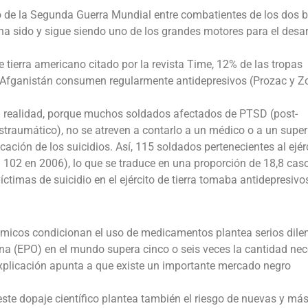
o de la Segunda Guerra Mundial entre combatientes de los dos 
 ha sido y sigue siendo uno de los grandes motores para el desar
 tierra americano citado por la revista Time, 12% de las tropas
 Afganistán consumen regularmente antidepresivos (Prozac y Zo
 la realidad, porque muchos soldados afectados de PTSD (post-
ostraumático), no se atreven a contarlo a un médico o a un superi
ación de los suicidios. Así, 115 soldados pertenecientes al ejér
a 102 en 2006), lo que se traduce en una proporción de 18,8 cas
ctimas de suicidio en el ejército de tierra tomaba antidepresivo
nómicos condicionan el uso de medicamentos plantea serios dile
ina (EPO) en el mundo supera cinco o seis veces la cantidad nec
explicación apunta a que existe un importante mercado negro
te dopaje científico plantea también el riesgo de nuevas y má