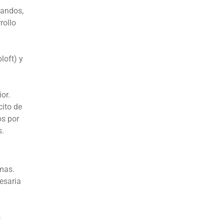
bandos,
rollo
loft) y
or.
cito de
os por
s.
mas.
esaria
s