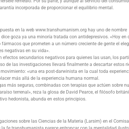
nérsele remedio. Por su parte, y aunque al servicio del consumido
arantía incorporada de proporcionar el equilibrio mental.
a expuesta en la web www.transhumanism.org hay uno de nombre
se dice goza ya una minoría tratada con antidepresivos. «Hoy en 
o fármacos que prometen a un número creciente de gente el eleg
es negativas en su vida».
 efectos secundarios negativos para quienes las usan, los part
o de las investigaciones llevará finalmente a descartar estos r
l movimiento: «una era post-darwinista en la cual toda experienc
placer más allá de la experiencia humana normal.
gas más seguras, combinadas con terapias que actúen sobre nu
raíso terrenal», reza la glosa de David Pearce, el filósofo britán
tivo hedonista, abunda en estos principios.
tigaciones sobre las Ciencias de la Materia (Larsim) en el Comis
 la fe transhumanista parece entroncar con la mentalidad ilustr