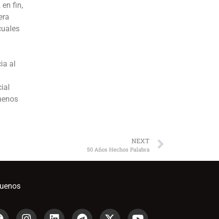
en fin,
era
cuales
ia al
ial
 menos
NEXT
50 Años Hechos Palabra
guenos