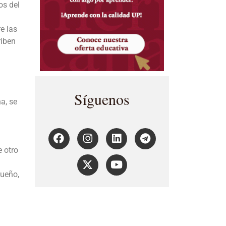
os del
e las
riben
Síguenos
a, se
e otro
sueño,