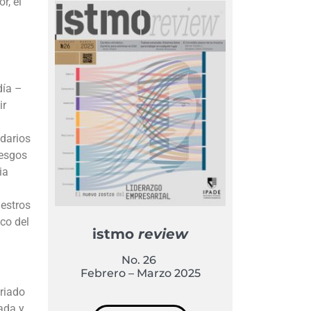
r, el
día –
ir
idarios
iesgos
ia
estros
ico del
istmo
review
No. 26
Febrero – Marzo 2025
ariado
ada y