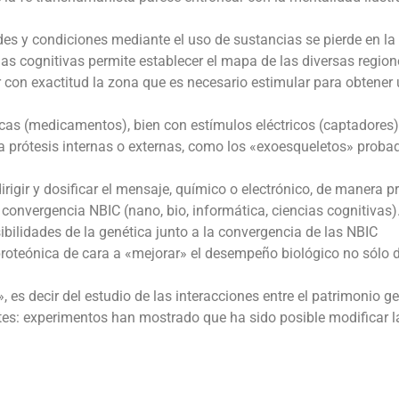
des y condiciones mediante el uso de sustancias se pierde en la
cias cognitivas permite establecer el mapa de las diversas region
r con exactitud la zona que es necesario estimular para obtener
as (medicamentos), bien con estímulos eléctricos (captadores)
o a prótesis internas o externas, como los «exoesqueletos» proba
rigir y dosificar el mensaje, químico o electrónico, de manera pr
 convergencia NBIC (nano, bio, informática, ciencias cognitivas)
bilidades de la genética junto a la convergencia de las NBIC
proteónica de cara a «mejorar» el desempeño biológico no sólo 
 es decir del estudio de las interacciones entre el patrimonio g
ntes: experimentos han mostrado que ha sido posible modificar l