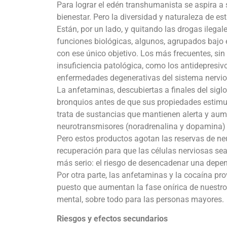
Para lograr el edén transhumanista se aspira a 
bienestar. Pero la diversidad y naturaleza de 
Están, por un lado, y quitando las drogas ilega
funciones biológicas, algunos, agrupados bajo e
con ese único objetivo. Los más frecuentes, s
insuficiencia patológica, como los antidepresiv
enfermedades degenerativas del sistema nervios
La anfetaminas, descubiertas a finales del siglo
bronquios antes de que sus propiedades estimul
trata de sustancias que mantienen alerta y aumen
neurotransmisores (noradrenalina y dopamina) q
Pero estos productos agotan las reservas de n
recuperación para que las células nerviosas sean
más serio: el riesgo de desencadenar una depen
Por otra parte, las anfetaminas y la cocaína p
puesto que aumentan la fase onírica de nuestro 
mental, sobre todo para las personas mayores.
Riesgos y efectos secundarios