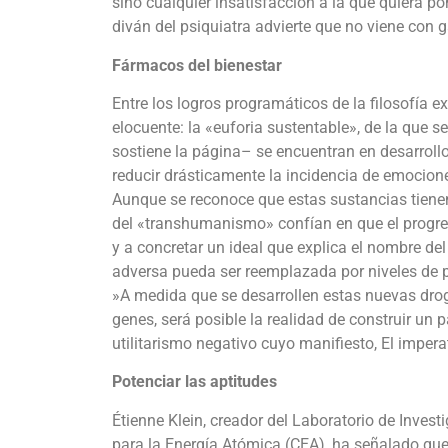
sino cualquier insatisfacción a la que quiera po
diván del psiquiatra advierte que no viene con g
Fármacos del bienestar
Entre los logros programáticos de la filosofí
elocuente: la «euforia sustentable», de la que 
sostiene la página– se encuentran en desarroll
reducir drásticamente la incidencia de emocion
Aunque se reconoce que estas sustancias tienen
del «transhumanismo» confían en que el progres
y a concretar un ideal que explica el nombre de
adversa pueda ser reemplazada por niveles de 
»A medida que se desarrollen estas nuevas dro
genes, será posible la realidad de construir un pa
utilitarismo negativo cuyo manifiesto, El impera
Potenciar las aptitudes
Étienne Klein, creador del Laboratorio de Inves
para la Energía Atómica (CEA), ha señalado que