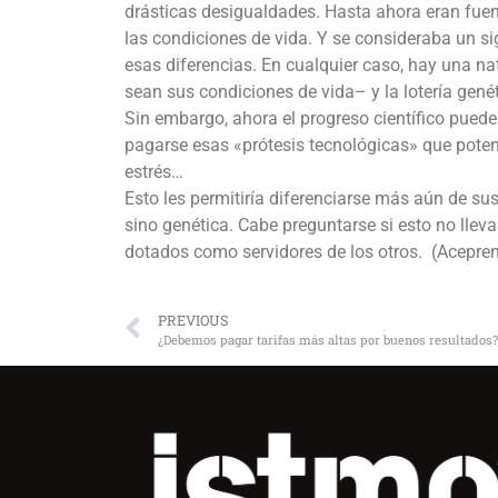
drásticas desigualdades. Hasta ahora eran fuente
las condiciones de vida. Y se consideraba un s
esas diferencias. En cualquier caso, hay una
sean sus condiciones de vida– y la lotería genét
Sin embargo, ahora el progreso científico puede 
pagarse esas «prótesis tecnológicas» que potenci
estrés…
Esto les permitiría diferenciarse más aún de sus
sino genética. Cabe preguntarse si esto no llev
dotados como servidores de los otros. (Acepren
PREVIOUS
¿Debemos pagar tarifas más altas por buenos resultados?