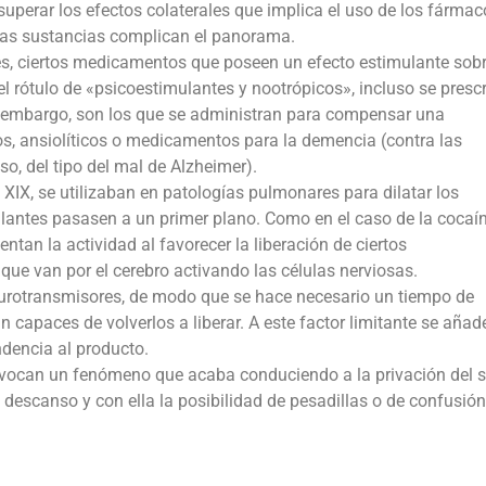
superar los efectos colaterales que implica el uso de los fármac
estas sustancias complican el panorama.
les, ciertos medicamentos que poseen un efecto estimulante sobr
l rótulo de «psicoestimulantes y nootrópicos», incluso se presc
in embargo, son los que se administran para compensar una
os, ansiolíticos o medicamentos para la demencia (contra las
o, del tipo del mal de Alzheimer).
 XIX, se utilizaban en patologías pulmonares para dilatar los
antes pasasen a un primer plano. Como en el caso de la cocaín
tan la actividad al favorecer la liberación de ciertos
ue van por el cerebro activando las células nerviosas.
eurotransmisores, de modo que se hace necesario un tiempo de
 capaces de volverlos a liberar. A este factor limitante se añad
dencia al producto.
rovocan un fenómeno que acaba conduciendo a la privación del 
descanso y con ella la posibilidad de pesadillas o de confusión