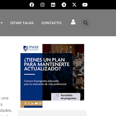
ISTMO TALKS
CONTACTO
n una
la
edades,