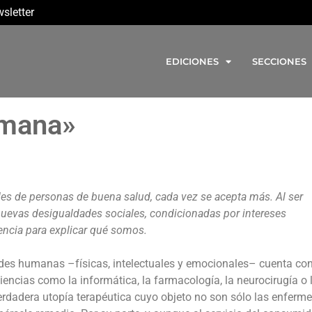
sletter
EDICIONES
SECCIONES
umana»
des de personas de buena salud, cada vez se acepta más. Al ser
nuevas desigualdades sociales, condicionadas por intereses
encia para explicar qué somos.
dades humanas –físicas, intelectuales y emocionales– cuenta co
encias como la informática, la farmacología, la neurocirugía o 
erdadera utopía terapéutica cuyo objeto no son sólo las enferm