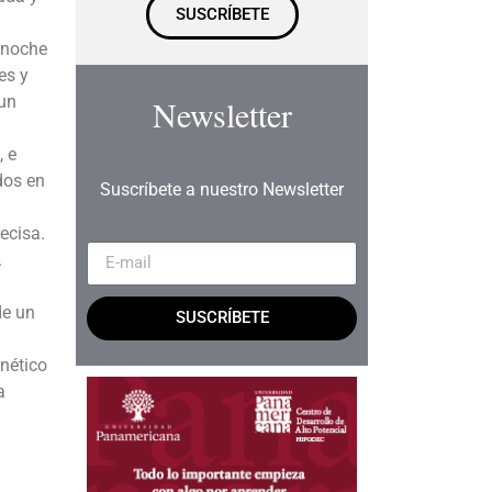
SUSCRÍBETE
 noche
es y
 un
Newsletter
, e
dos en
Suscríbete a nuestro Newsletter
ecisa.
.
de un
SUSCRÍBETE
enético
a