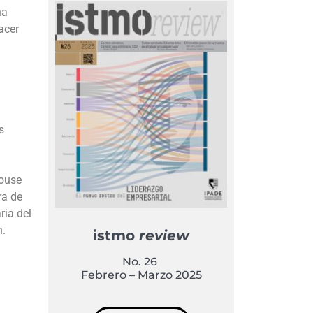
ha
acer
s
House
ra de
ria del
n.
istmo
review
No. 26
Febrero – Marzo 2025