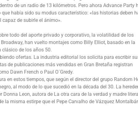
 dentro de un radio de 13 kilómetros. Pero ahora Advance Party 
que había sido su modus característico: «las historias deben h
nal capaz de subirle el ánimo».
e todo del aporte privado y corporativo, la volatilidad de los
Broadway, han vuelto montajes como Billy Elliot, basado en la
 clásico de los años 50.
endo ofertas. La industria editorial los solicita para escribir su
istas de publicaciones más vendidas en Gran Bretaña registran
como Dawn French o Paul O´Gredy.
ura en estos tiempos, que según el director del grupo Random 
gro, al modo de lo que sucedió en la década del 30. La herede
 Donna Leon, autora de La otra cara de la verdad y madre litera
 de la misma estirpe que el Pepe Carvalho de Vázquez Montalbá