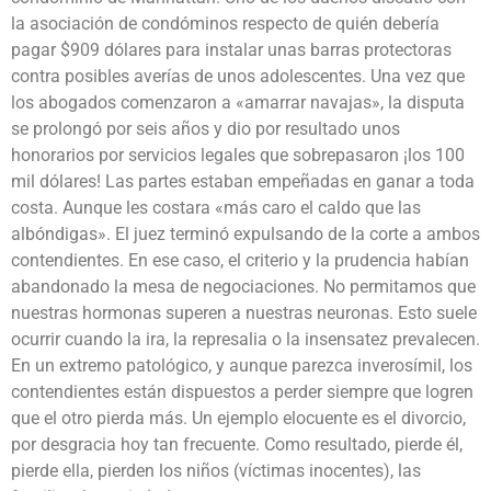
la asociación de condóminos respecto de quién debería
pagar $909 dólares para instalar unas barras protectoras
contra posibles averías de unos adolescentes. Una vez que
los abogados comenzaron a «amarrar navajas», la disputa
se prolongó por seis años y dio por resultado unos
honorarios por servicios legales que sobrepasaron ¡los 100
mil dólares! Las partes estaban empeñadas en ganar a toda
costa. Aunque les costara «más caro el caldo que las
albóndigas». El juez terminó expulsando de la corte a ambos
contendientes. En ese caso, el criterio y la prudencia habían
abandonado la mesa de negociaciones. No permitamos que
nuestras hormonas superen a nuestras neuronas. Esto suele
ocurrir cuando la ira, la represalia o la insensatez prevalecen.
En un extremo patológico, y aunque parezca inverosímil, los
contendientes están dispuestos a perder siempre que logren
que el otro pierda más. Un ejemplo elocuente es el divorcio,
por desgracia hoy tan frecuente. Como resultado, pierde él,
pierde ella, pierden los niños (víctimas inocentes), las