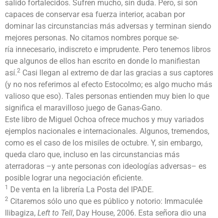
salido fortalecidos. Sufren mucho, sin duda. Pero, si son
capaces de conservar esa fuerza interior, acaban por
dominar las circunstancias más adversas y terminan siendo
mejores personas. No citamos nombres porque se-
ría innecesario, indiscreto e imprudente. Pero tenemos libros
que algunos de ellos han escrito en donde lo manifiestan
2
así.
Casi llegan al extremo de dar las gracias a sus captores
(y no nos referimos al efecto Estocolmo; es algo mucho más
valioso que eso). Tales personas entienden muy bien lo que
significa el maravilloso juego de Ganas-Gano.
Este libro de Miguel Ochoa ofrece muchos y muy variados
ejemplos nacionales e internacionales. Algunos, tremendos,
como es el caso de los misiles de octubre. Y, sin embargo,
queda claro que, incluso en las circunstancias más
aterradoras –y ante personas con ideologías adversas– es
posible lograr una negociación eficiente.
1
De venta en la librería La Posta del IPADE.
2
Citaremos sólo uno que es público y notorio: Immaculée
Ilibagiza,
Left to Tell
, Day House, 2006. Esta señora dio una