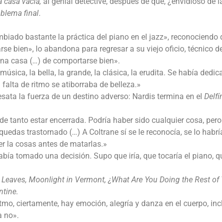
a casa vacía,
al genial detective, después de que, ¿envidioso de l
oblema final
.
iado bastante la práctica del piano en el jazz», reconociendo 
e bien», lo abandona para regresar a su viejo oficio, técnico d
 una casa (…) de comportarse bien».
sica, la bella, la grande, la clásica, la erudita. Se había dedic
a falta de ritmo se atiborraba de belleza.»
sata la fuerza de un destino adverso: Nardis termina en el
Delfí
de tanto estar encerrada. Podría haber sido cualquier cosa, pero
 quedas trastornado (…) A Coltrane sí se le reconocía, se lo habrí
er la cosas antes de matarlas.»
abía tomado una decisión. Supo que iría, que tocaría el piano, q
Leaves, Moonlight in Vermont, ¿What Are You Doing the Rest of 
ntine.
tmo, ciertamente, hay emoción, alegría y danza en el cuerpo, inc
a no».