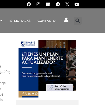
ISTMO TALKS
CONTACTO
n
guidor,
ngel
e
ue
la