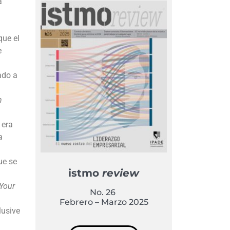
a
que el
e
ado a
n
 era
a
ue se
istmo
review
Your
No. 26
Febrero – Marzo 2025
lusive