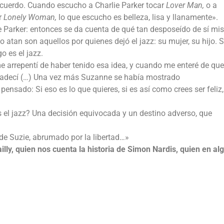
acuerdo. Cuando escucho a Charlie Parker tocar
Lover Man,
o a
r
Lonely Woman,
lo que escucho es belleza, lisa y llanamente».
bie Parker: entonces se da cuenta de qué tan desposeído de sí mi
o atan son aquellos por quienes dejó el jazz: su mujer, su hijo. 
o es el jazz.
e arrepentí de haber tenido esa idea, y cuando me enteré de que
agradecí (…) Una vez más Suzanne se había mostrado
nsado: Si eso es lo que quieres, si es así como crees ser feliz,
 el jazz? Una decisión equivocada y un destino adverso, que
de Suzie, abrumado por la libertad…»
ailly, quien nos cuenta la historia de Simon Nardis, quien en al