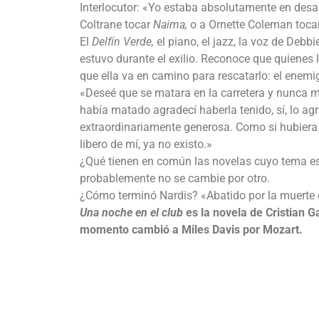
Interlocutor: «Yo estaba absolutamente en des
Coltrane tocar
Naima,
o a Ornette Coleman toca
El
Delfín Verde,
el piano, el jazz, la voz de Deb
estuvo durante el exilio. Reconoce que quienes l
que ella va en camino para rescatarlo: el enemig
«Deseé que se matara en la carretera y nunca m
había matado agradecí haberla tenido, sí, lo 
extraordinariamente generosa. Como si hubiera pe
libero de mí, ya no existo.»
¿Qué tienen en común las novelas cuyo tema es
probablemente no se cambie por otro.
¿Cómo terminó Nardis? «Abatido por la muerte 
Una noche en el club
es la novela de Cristian G
momento cambió a Miles Davis por Mozart.