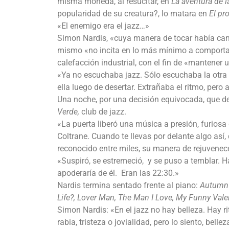
misma moneda, al resucitar, en
La aventura de l
popularidad de su creatura?, lo matara en
El pr
«El enemigo era el jazz…»
Simon Nardis, «cuya manera de tocar había camb
mismo «no incita en lo más mínimo a comportars
calefacción industrial, con el fin de «mantener
«Ya no escuchaba jazz. Sólo escuchaba la otra mú
ella luego de desertar. Extrañaba el ritmo, pero 
Una noche, por una decisión equivocada, que de
Verde,
club de jazz.
«La puerta liberó una música a presión, furiosa 
Coltrane. Cuando te llevas por delante algo así,
reconocido entre miles, su manera de rejuvenec
«Suspiró, se estremeció, y se puso a temblar. H
apoderaría de él. Eran las 22:30.»
Nardis termina sentado frente al piano:
Autumn 
Life?, Lover Man, The Man I Love, My Funny Vale
Simon Nardis: «En el jazz no hay belleza. Hay ri
rabia, tristeza o jovialidad, pero lo siento, bellez