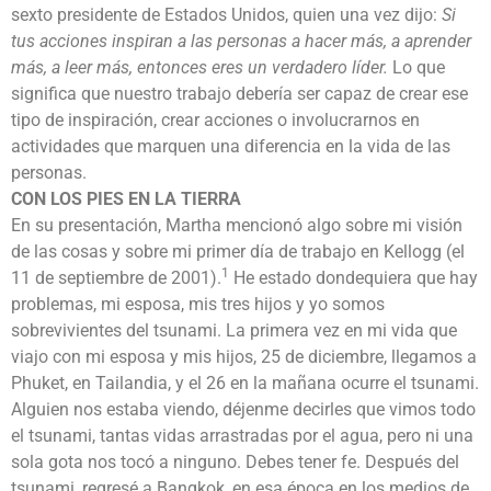
sexto presidente de Estados Unidos, quien una vez dijo:
Si
tus acciones inspiran a las personas a hacer más, a aprender
más, a leer más, entonces eres un verdadero líder.
Lo que
significa que nuestro trabajo debería ser capaz de crear ese
tipo de inspiración, crear acciones o involucrarnos en
actividades que marquen una diferencia en la vida de las
personas.
CON LOS PIES EN LA TIERRA
En su presentación, Martha mencionó algo sobre mi visión
de las cosas y sobre mi primer día de trabajo en Kellogg (el
1
11 de septiembre de 2001).
He estado dondequiera que hay
problemas, mi esposa, mis tres hijos y yo somos
sobrevivientes del tsunami. La primera vez en mi vida que
viajo con mi esposa y mis hijos, 25 de diciembre, llegamos a
Phuket, en Tailandia, y el 26 en la mañana ocurre el tsunami.
Alguien nos estaba viendo, déjenme decirles que vimos todo
el tsunami, tantas vidas arrastradas por el agua, pero ni una
sola gota nos tocó a ninguno. Debes tener fe. Después del
tsunami, regresé a Bangkok, en esa época en los medios de