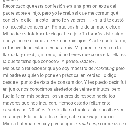
Reconozco que esta confesión era una presión extra del
padre sobre el hijo, pero yo le creí, así que me comuniqué
con él y le dije –a esto llamo fe y valores–… «si a ti te gustó,
no necesito conocerla». Porque soy hijo de un padre ciego.
Mi padre es totalmente ciego. Le dije: «Tu habrás visto algo
que yo no seré capaz de ver con mis ojos. Y si te gustó tanto,
entonces debe estar bien para mí». Mi padre me regresó la
llamada y me dijo, «Tonto, tú no tienes que conocerla, ella es
la que te tiene que conocer». Y pensé, «Claro».
Me puse a reflexionar que yo soy maestro de
marketing
pero
mi padre es quien lo pone en práctica, en verdad, lo digo
desde el punto de vista del consumidor. Y les puedo decir, fui
en junio, nos conocimos alrededor de veinte minutos, pero
fue la fe en mis padres, los valores de respeto hacia los
mayores que nos inculcan. Hemos estado felizmente
casados por 20 años. Y este día no hubiera sido posible sin
su apoyo. Ella cuida a los niños, sabe que viajo mucho.
Miro a Latinoamérica y pienso que el
marketing
comienza en