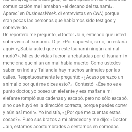
comunicación me llamaban «el decano del tsunami».
Aparecí en
BusinessWeek,
di entrevistas en
CNN,
porque
eran pocas las personas que habíamos sido testigos y
sobrevivido.
Un reportero me preguntó, «Doctor Jain, entiendo que usted
sobrevivió al tsunami». Dije: «Por supuesto, si no, no estaría
aquí» «¿Sabía usted que en este tsunami ningún animal
murió?». Miles de vidas fueron arrebatadas por el tsunami y
menciona que ni un animal había muerto. Como ustedes
saben en India y Tailandia hay muchos animales por las
calles. Respetuosamente le pregunté: «¿Acaso parezco un
animal o por qué me dices esto?». Contestó: «Ése no es el
punto doctor, yo poseo un elefante y esa mañana mi
elefante rompió sus cadenas y escapó, pero no sólo escapó,
sino que huyó en la dirección correcta, porque puedes correr
y aún así morir». Yo insistía, «¿Por qué me cuentas estas
cosas?». Puso sus brazos a mi alrededor y me dijo: «Doctor
Jain, estamos acostumbrados a sentarnos en cómodas