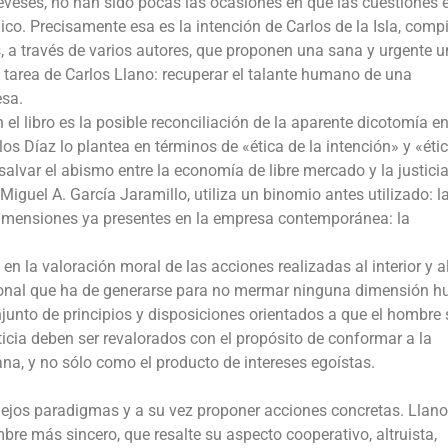
eveses, no han sido pocas las ocasiones en que las cuestiones 
co. Precisamente esa es la intención de Carlos de la Isla, comp
, a través de varios autores, que proponen una sana y urgente u
 tarea de Carlos Llano: recuperar el talante humano de una
esa.
el libro es la posible reconciliación de la aparente dicotomía en
s Díaz lo plantea en términos de «ética de la intención» y «étic
salvar el abismo entre la economía de libre mercado y la justici
Miguel A. García Jaramillo, utiliza un binomio antes utilizado: l
 dimensiones ya presentes en la empresa contemporánea: la
n la valoración moral de las acciones realizadas al interior y a
ucional que ha de generarse para no mermar ninguna dimensión 
junto de principios y disposiciones orientados a que el hombre 
usticia deben ser revalorados con el propósito de conformar a la
 y no sólo como el producto de intereses egoístas.
iejos paradigmas y a su vez proponer acciones concretas. Llano
re más sincero, que resalte su aspecto cooperativo, altruista,