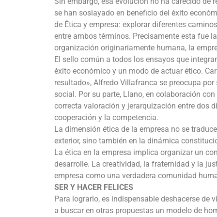
Sin embargo, esa evolución no ha carecido de r
se han soslayado en beneficio del éxito económi
de Ética y empresa: explorar diferentes caminos
entre ambos términos. Precisamente esta fue la
organización originariamente humana, la empr
El sello común a todos los ensayos que integran 
éxito económico y un modo de actuar ético. Carlo
resultado», Alfredo Villafranca se preocupa por 
social. Por su parte, Llano, en colaboración con 
correcta valoración y jerarquización entre dos
cooperación y la competencia.
La dimensión ética de la empresa no se traduce e
exterior, sino también en la dinámica constit
La ética en la empresa implica organizar un con
desarrolle. La creatividad, la fraternidad y la j
empresa como una verdadera comunidad humana,
SER Y HACER FELICES
Para lograrlo, es indispensable deshacerse de v
a buscar en otras propuestas un modelo de homb