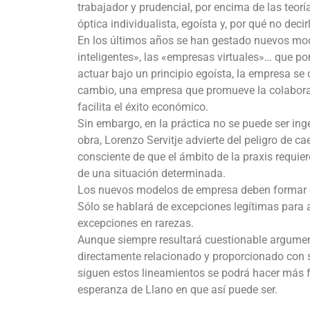
trabajador y prudencial, por encima de las te
óptica individualista, egoísta y, por qué no deci
En los últimos años se han gestado nuevos mod
inteligentes», las «empresas virtuales»… que po
actuar bajo un principio egoísta, la empresa s
cambio, una empresa que promueve la colaborac
facilita el éxito económico.
Sin embargo, en la práctica no se puede ser in
obra, Lorenzo Servitje advierte del peligro de c
consciente de que el ámbito de la praxis requi
de una situación determinada.
Los nuevos modelos de empresa deben formar est
Sólo se hablará de excepciones legítimas para a
excepciones en rarezas.
Aunque siempre resultará cuestionable argumen
directamente relacionado y proporcionado con s
siguen estos lineamientos se podrá hacer más f
esperanza de Llano en que así puede ser.