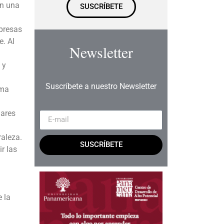
an una
SUSCRÍBETE
presas
e. Al
Newsletter
 y
Suscríbete a nuestro Newsletter
sma
lares
raleza.
SUSCRÍBETE
r las
 la