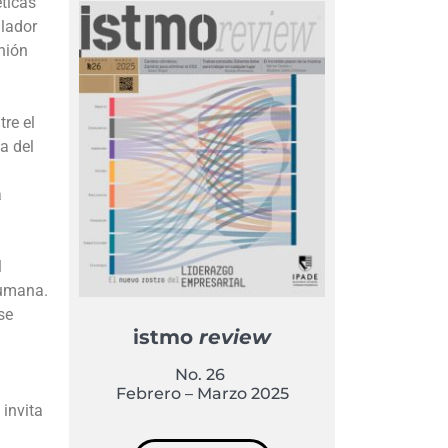
éticas
ilador
nión
tre el
a del
a
a
l
humana.
se
istmo
review
No. 26
Febrero – Marzo 2025
 invita