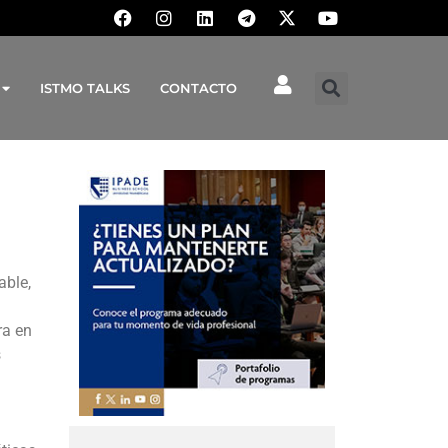
ISTMO TALKS
CONTACTO
able,
ra en
s