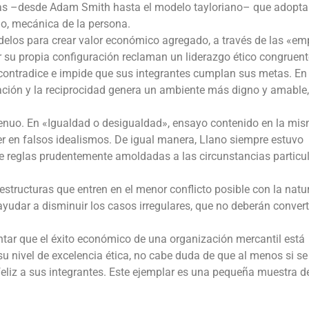
orías –desde Adam Smith hasta el modelo tayloriano– que adopt
rlo, mecánica de la persona.
elos para crear valor económico agregado, a través de las «em
r su propia configuración reclaman un liderazgo ético congruent
e contradice e impide que sus integrantes cumplan sus metas. En
ión y la reciprocidad genera un ambiente más digno y amable,
genuo. En «Igualdad o desigualdad», ensayo contenido en la mi
aer en falsos idealismos. De igual manera, Llano siempre estuvo
ere reglas prudentemente amoldadas a las circunstancias particu
ructuras que entren en el menor conflicto posible con la natu
yudar a disminuir los casos irregulares, que no deberán converti
tar que el éxito económico de una organización mercantil está
u nivel de excelencia ética, no cabe duda de que al menos si se
eliz a sus integrantes. Este ejemplar es una pequeña muestra de