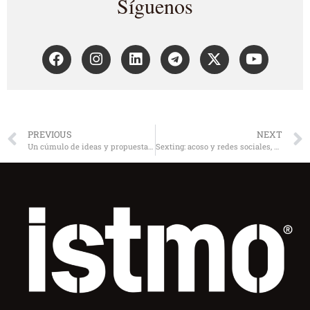
Síguenos
PREVIOUS
NEXT
Un cúmulo de ideas y propuestas valiosas
Sexting: acoso y redes sociales, peligrosa combinación