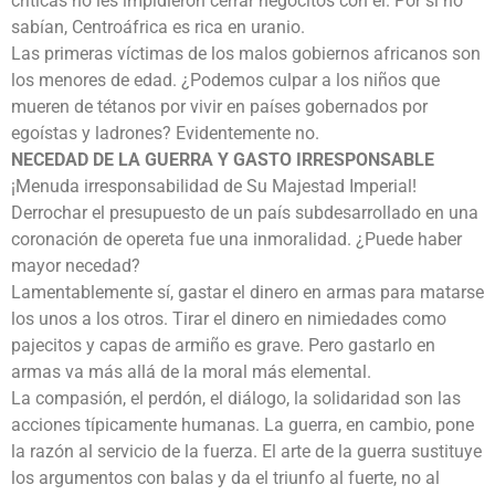
críticas no les impidieron cerrar negocitos con él. Por si no
sabían, Centroáfrica es rica en uranio.
Las primeras víctimas de los malos gobiernos africanos son
los menores de edad. ¿Podemos culpar a los niños que
mueren de tétanos por vivir en países gobernados por
egoístas y ladrones? Evidentemente no.
NECEDAD DE LA GUERRA Y GASTO IRRESPONSABLE
¡Menuda irresponsabilidad de Su Majestad Imperial!
Derrochar el presupuesto de un país subdesarrollado en una
coronación de opereta fue una inmoralidad. ¿Puede haber
mayor necedad?
Lamentablemente sí, gastar el dinero en armas para matarse
los unos a los otros. Tirar el dinero en nimiedades como
pajecitos y capas de armiño es grave. Pero gastarlo en
armas va más allá de la moral más elemental.
La compasión, el perdón, el diálogo, la solidaridad son las
acciones típicamente humanas. La guerra, en cambio, pone
la razón al servicio de la fuerza. El arte de la guerra sustituye
los argumentos con balas y da el triunfo al fuerte, no al