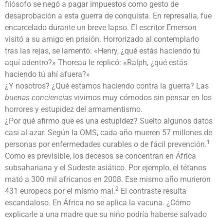
filósofo se negó a pagar impuestos como gesto de
desaprobación a esta guerra de conquista. En represalia, fue
encarcelado durante un breve lapso. El escritor Emerson
visitó a su amigo en prisión. Horrorizado al contemplarlo
tras las rejas, se lamentó: «Henry, ¿qué estás haciendo tú
aquí adentro?» Thoreau le replicó: «Ralph, ¿qué estás
haciendo tú ahí afuera?»
¿Y nosotros? ¿Qué estamos haciendo contra la guerra? Las
buenas conciencias
vivimos muy cómodos sin pensar en los
horrores y estupidez del armamentismo.
¿Por qué afirmo que es una estupidez? Suelto algunos datos
casi al azar. Según la OMS, cada año mueren 57 millones de
1
personas por enfermedades curables o de fácil prevención.
Como es previsible, los decesos se concentran en África
subsahariana y el Sudeste asiático. Por ejemplo, el tétanos
mató a 300 mil africanos en 2008. Ese mismo año murieron
2
431 europeos por el mismo mal.
El contraste resulta
escandaloso. En África no se aplica la vacuna. ¿Cómo
explicarle a una madre que su niño podría haberse salvado