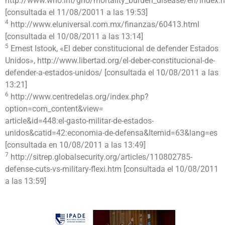
http://www.who.int/gho/mortality_burden_disease/en/index.
[consultada el 11/08/20011 a las 19:53]
4
http://www.eluniversal.com.mx/finanzas/60413.html
[consultada el 10/08/2011 a las 13:14]
5
Ernest Istook, «El deber constitucional de defender Estados
Unidos», http://www.libertad.org/el-deber-constitucional-de-
defender-a-estados-unidos/ [consultada el 10/08/2011 a las
13:21]
6
http://www.centredelas.org/index.php?
option=com_content&view=
article&id=448:el-gasto-militar-de-estados-
unidos&catid=42:economia-de-defensa&Itemid=63&lang=es
[consultada en 10/08/2011 a las 13:49]
7
http://sitrep.globalsecurity.org/articles/110802785-
defense-cuts-vs-military-flexi.htm [consultada el 10/08/2011
a las 13:59]