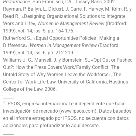
Performance
. San Francisco, CA., Jossey-Bass, 2002.
Rayman, P. Bailyn, L. Dickert, J. Carre, F. Harvey, M. Krim, R. y
Read R., «Designing Organizational Solutions to Integrate
Work and Life»,
Women in Management Review
(Bradford:
1999), vol. 14, Iss. 5, pp. 164-176.
Rutherford S., «Equal Opportunities Policies–Making a
Difference»,
Women in Management Review
(Bradford:
1999), vol. 14, Iss. 6, pp. 212-219.
Williams J. C., Manvell, J. y Bornstein, S., «Opt Out or Pushed
Out?: How the Press Covers Work/Family Conflict. The
Untold Story of Why Women Leave the Workforce», The
Center for Work Life Law. University of California, Hastings
College of the Law, 2006.
_____
1
IPSOS, empresa internacional e independiente que hace
investigación de mercado (www.ipsos.com). Datos basados
en el informe entregado por IPSOS, no se cuenta con datos
adicionales para profundizar lo aquí descrito.
_____