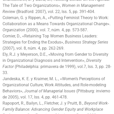
The Tale of Two Organizations»,
Women in Management
Review
(Bradford: 2007), vol. 22, Iss. 5, pp. 391-404.
Coleman, G. y Rippen, A., «Putting Feminist Theory to Work:
Collaboration as a Means Towards Organizational Change».
Organization
(2000), vol. 7, núm. 4, pp. 573-587.
Cornier, D., «Retaining Top Women Business Leaders:
Strategies for Ending the Exodus»,
Business Strategy Series
(2007), vol. 8, núm. 4, pp. 262-269.
Ely, R.J. y Meyerson, D.E., «Moving from Gender to Diversity
in Organizational Diagnosis and Intervention»,
Diversity
Factor
(Philadelphia: primavera de 1999), vol.7, Iss. 3, pp. 28-
33.
Jandeska, K. E. y Kraimer, M. L., «Women’s Perceptions of
Organizational Culture, Work Attitudes, and Role-modeling
Behaviors»,
Journal of Managerial Issues
(Pittsburg: invierno
de 2005), vol. 17, Iss. 4, pp. 461-478.
Rapoport, R., Bailyn, L., Fletcher, J. y Pruitt, B.,
Beyond Work-
Family Balance: Advancing Gender Equity and Workplace