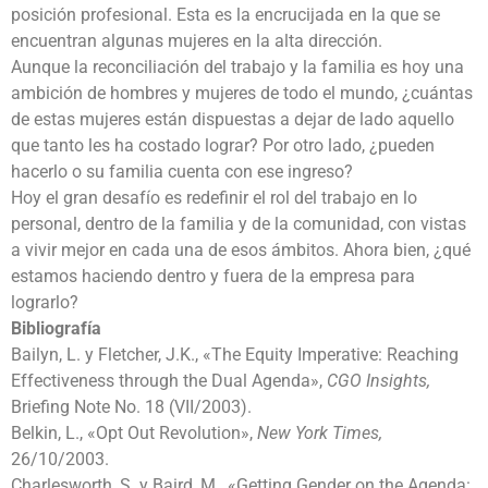
posición profesional. Esta es la encrucijada en la que se
encuentran algunas mujeres en la alta dirección.
Aunque la reconciliación del trabajo y la familia es hoy una
ambición de hombres y mujeres de todo el mundo, ¿cuántas
de estas mujeres están dispuestas a dejar de lado aquello
que tanto les ha costado lograr? Por otro lado, ¿pueden
hacerlo o su familia cuenta con ese ingreso?
Hoy el gran desafío es redefinir el rol del trabajo en lo
personal, dentro de la familia y de la comunidad, con vistas
a vivir mejor en cada una de esos ámbitos. Ahora bien, ¿qué
estamos haciendo dentro y fuera de la empresa para
lograrlo?
Bibliografía
Bailyn, L. y Fletcher, J.K., «The Equity Imperative: Reaching
Effectiveness through the Dual Agenda»,
CGO Insights,
Briefing Note No. 18 (VII/2003).
Belkin, L., «Opt Out Revolution»,
New York Times,
26/10/2003.
Charlesworth, S. y Baird, M., «Getting Gender on the Agenda: