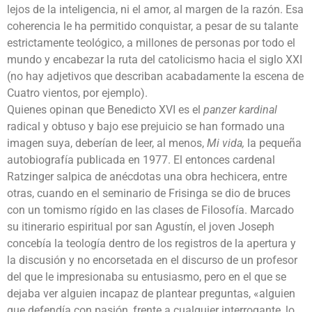
lejos de la inteligencia, ni el amor, al margen de la razón. Esa
coherencia le ha permitido conquistar, a pesar de su talante
estrictamente teológico, a millones de personas por todo el
mundo y encabezar la ruta del catolicismo hacia el siglo XXI
(no hay adjetivos que describan acabadamente la escena de
Cuatro vientos, por ejemplo).
Quienes opinan que Benedicto XVI es el
panzer kardinal
radical y obtuso y bajo ese prejuicio se han formado una
imagen suya, deberían de leer, al menos,
Mi vida,
la pequeña
autobiografía publicada en 1977. El entonces cardenal
Ratzinger salpica de anécdotas una obra hechicera, entre
otras, cuando en el seminario de Frisinga se dio de bruces
con un tomismo rígido en las clases de Filosofía. Marcado
su itinerario espiritual por san Agustín, el joven Joseph
concebía la teología dentro de los registros de la apertura y
la discusión y no encorsetada en el discurso de un profesor
del que le impresionaba su entusiasmo, pero en el que se
dejaba ver alguien incapaz de plantear preguntas, «alguien
que defendía con pasión, frente a cualquier interrogante, lo