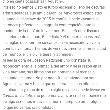
dijo en cierta ocasión san Agustín».
Por eso no hemos visto el turbio escenario lleno de oscuras
arbitrariedades que anticiparon los fervorosos esnobistas
cuando el cónclave de 2005 le confió la sede vacante al
entonces prefecto de la sagrada congregación para la
doctrina de la fe. Y no lo veremos. En el referido discurso en
el parlamento alemán, Benedicto XVI mostró una vez más
las reglas que norman su cabeza. «Es necesario volver a
abrir las ventanas, hemos de ver nuevamente la inmensidad
del mundo, el cielo y la tierra, y aprender».
Al leer la obra de Joseph Ratzinger uno constata su
reconocimiento a la primacía del amor y de la razón en la
vida humana; sus libros son un homenaje al mensaje
cristiano del amor. No por nada fue cautivado por san
Agustín –«ama y haz lo que quieras»– en sus años de
seminarista y, más de medio siglo después, puede leerse en
Caritas in veritate
, «no podemos avanzar en el conocimiento
de algo si no nos mueve el amor; ni tampoco amar algo en
lo que no vemos racionalidad».