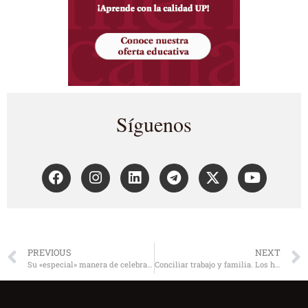
Síguenos
PREVIOUS
NEXT
Su «especial» manera de celebrar la vida
Conciliar trabajo y familia. Los hombres pueden, pero, ¿se atreven?