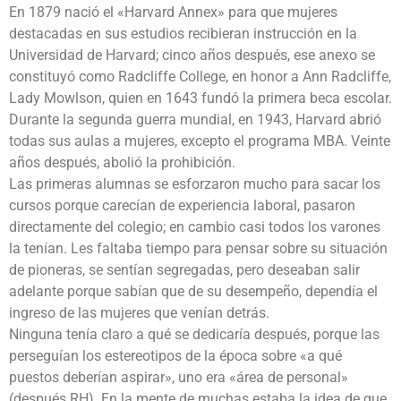
En 1879 nació el «Harvard Annex» para que mujeres
destacadas en sus estudios recibieran instrucción en la
Universidad de Harvard; cinco años después, ese anexo se
constituyó como Radcliffe College, en honor a Ann Radcliffe,
Lady Mowlson, quien en 1643 fundó la primera beca escolar.
Durante la segunda guerra mundial, en 1943, Harvard abrió
todas sus aulas a mujeres, excepto el programa MBA. Veinte
años después, abolió la prohibición.
Las primeras alumnas se esforzaron mucho para sacar los
cursos porque carecían de experiencia laboral, pasaron
directamente del colegio; en cambio casi todos los varones
la tenían. Les faltaba tiempo para pensar sobre su situación
de pioneras, se sentían segregadas, pero deseaban salir
adelante porque sabían que de su desempeño, dependía el
ingreso de las mujeres que venían detrás.
Ninguna tenía claro a qué se dedicaría después, porque las
perseguían los estereotipos de la época sobre «a qué
puestos deberían aspirar», uno era «área de personal»
(después RH). En la mente de muchas estaba la idea de que