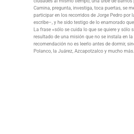
ciudades al mismo tiempo; una urbe de barrios p
Camina, pregunta, investiga, toca puertas, se me
participar en los recorridos de Jorge Pedro por
escribe–, y he sido testigo de lo enamorado que
La frase «sólo se cuida lo que se quiere y sólo 
resultado de una misión que no se instala en la 
recomendación no es leerlo antes de dormir, sino
Polanco, la Juárez, Azcapotzalco y mucho más