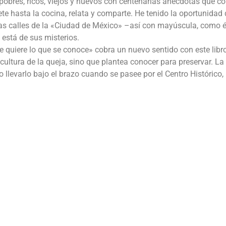
obres, ricos, viejos y nuevos con centenarias anécdotas que co
te hasta la cocina, relata y comparte. He tenido la oportunidad 
 las calles de la «Ciudad de México» –así con mayúscula, como é
 está de sus misterios.
se quiere lo que se conoce» cobra un nuevo sentido con este libro
cultura de la queja, sino que plantea conocer para preservar. La
 llevarlo bajo el brazo cuando se pasee por el Centro Histórico,
.