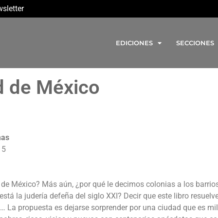
sletter
EDICIONES
SECCIONES
d de México
mas
15
d de México? Más aún, ¿por qué le decimos colonias a los barrio
tá la judería defeña del siglo XXI? Decir que este libro resuelv
a… La propuesta es dejarse sorprender por una ciudad que es mil