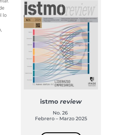
ntar.
de
l lo
,
istmo
review
No. 26
Febrero – Marzo 2025