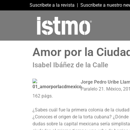
Suscríbete a la revista
|
Suscríbete a nuestro new
Amor por la Ciuda
Isabel Ibáñez de la Calle
Jorge Pedro Uribe Lla
Paralelo 21. México, 20
162 págs.
¿Sabes cuál fue la primera colonia de la ciuda
¿Conoces el origen de la torta cubana? ¿Dónde es
dudas sobre la capital mexicana sería simplist