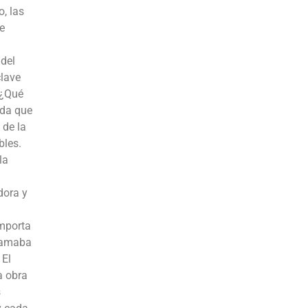
, las
de
 del
clave
 ¿Qué
rda que
 de la
bles.
la
dora y
importa
llamaba
 El
a obra
s