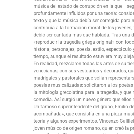
música del estado de corrupción en la que –seg
profundamente influidos por una teoría: conside
texto y que la música debía ser corregida para 
contribuía a la formación moral de los jóvenes,
debió ser cantada más que hablada. Tras una det
«reproducir la tragedia griega original» con tod
historia, personajes, poesía, estilo, espectáculo
tiempo, aunque el resultado estuviera muy aleja
En realidad, mezclaron todas las artes de su ti
venecianas, con sus vestuarios y decorados, que 
madrigales y pastorales que solían representa
poesías musicalizadas; solicitaron a los poetas
la mitología grecolatina para la tragedia, y que
comedia. Así surgió un nuevo género que ellos
Un famoso superintendente del grupo, Emilio de
acompañada», que consistía en una pieza musica
teoría y algunos experimentos, Vincenzo Galillei
joven músico de origen romano, quien creó la pr