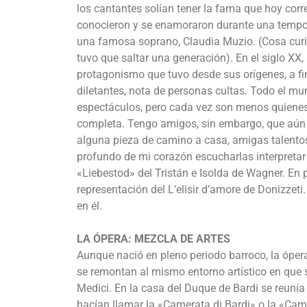
los cantantes solían tener la fama que hoy corres
conocieron y se enamoraron durante una tempor
una famosa soprano, Claudia Muzio. (Cosa curi
tuvo que saltar una generación). En el siglo XX
protagonismo que tuvo desde sus orígenes, a fina
diletantes, nota de personas cultas. Todo el mu
espectáculos, pero cada vez son menos quiene
completa. Tengo amigos, sin embargo, que aún
alguna pieza de camino a casa, amigas talento
profundo de mi corazón escucharlas interpretar 
«Liebestod» del Tristán e Isolda de Wagner. En p
representación del L’elisir d’amore de Donizzet
en él.
LA ÓPERA: MEZCLA DE ARTES
Aunque nació en pleno periodo barroco, la óper
se remontan al mismo entorno artístico en que s
Medici. En la casa del Duque de Bardi se reunía
hacían llamar la «Camerata di Bardi» o la «Came