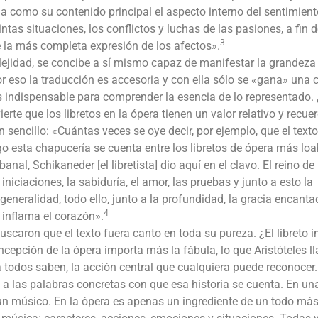
 como su contenido principal el aspecto interno del sentimiento
ntas situaciones, los conflictos y luchas de las pasiones, a fin 
3
la más completa expresión de los afectos».
lejidad, se concibe a sí mismo capaz de manifestar la grandeza
or eso la traducción es accesoria y con ella sólo se «gana» una 
es indispensable para comprender la esencia de lo representado.
erte que los libretos en la ópera tienen un valor relativo y recue
 sencillo: «Cuántas veces se oye decir, por ejemplo, que el texto
o esta chapucería se cuenta entre los libretos de ópera más loa
anal, Schikaneder [el libretista] dio aquí en el clavo. El reino de 
as iniciaciones, la sabiduría, el amor, las pruebas y junto a esto la
generalidad, todo ello, junto a la profundidad, la gracia encanta
4
e inflama el corazón».
uscaron que el texto fuera canto en toda su pureza. ¿El libreto 
ncepción de la ópera importa más la fábula, lo que Aristóteles 
a todos saben, la acción central que cualquiera puede reconocer.
 a las palabras concretas con que esa historia se cuenta. En un
a un músico. En la ópera es apenas un ingrediente de un todo má