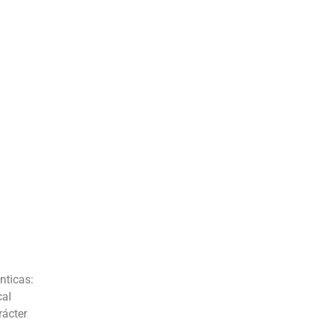
nticas:
cal
rácter