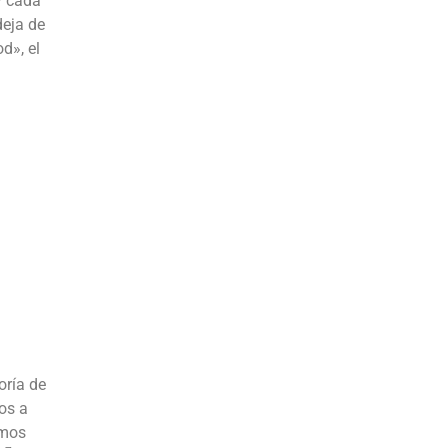
y cada
deja de
d», el
oría de
os a
emos