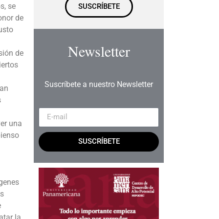
s, se
SUSCRÍBETE
onor de
usto
Newsletter
sión de
iertos
Suscríbete a nuestro Newsletter
ean
s
ver una
pienso
SUSCRÍBETE
ígenes
os
e
atar la