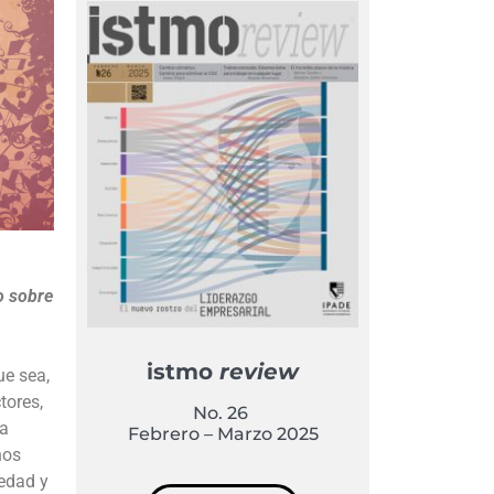
ro sobre
istmo
review
ue sea,
tores,
No. 26
la
Febrero – Marzo 2025
hos
iedad y