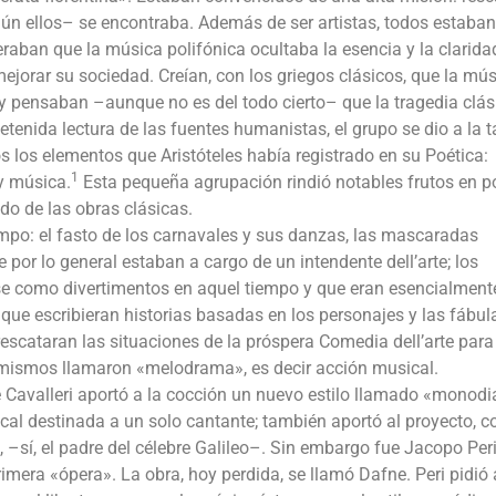
ún ellos– se encontraba. Además de ser artistas, todos estaban
raban que la música polifónica ocultaba la esencia y la clarida
mejorar su sociedad. Creían, con los griegos clásicos, que la mú
 y pensaban –aunque no es del todo cierto– que la tragedia clás
enida lectura de las fuentes humanistas, el grupo se dio a la t
os los elementos que Aristóteles había registrado en su Poética:
1
 y música.
Esta pequeña agrupación rindió notables frutos en p
do de las obras clásicas.
empo: el fasto de los carnavales y sus danzas, las mascaradas
por lo general estaban a cargo de un intendente dell’arte; los
rse como divertimentos en aquel tiempo y que eran esencialment
 que escribieran historias basadas en los personajes y las fábul
 rescataran las situaciones de la próspera Comedia dell’arte para
 mismos llamaron «melodrama», es decir acción musical.
 Cavalleri aportó a la cocción un nuevo estilo llamado «monodi
l destinada a un solo cantante; también aportó al proyecto, c
, –sí, el padre del célebre Galileo–. Sin embargo fue Jacopo Peri
imera «ópera». La obra, hoy perdida, se llamó Dafne. Peri pidió 