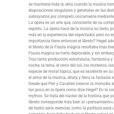
se mantiene toda la obra cuando la música toma
disposiciones singulares y generales en las disti
subrayarlos por completo únicamente mediante 
La ópera es un arte que, consciente de su comp
espíritu. La ópera hace de la música su texto, p
más en la experiencia del espectador, pero no 
importancia tiene entonces el libreto? Hegel advi
el libreto de la Flauta mágica resultaba más bien
Flauta mágica es harto deplorable, y sin embarg
Tras tanta producción estrafalaria, fantástica y b
noche, la reina, el reino del sol, los misterios, l
especie de moral tópica, que es excelente en su 
el alma de la música, dilata y llena la fantasía 
Desde que Peri y Cavalleri crearon la monodia b
tan poco en la ópera como dice Hegel? En la co
mythos. Se trata del núcleo de la historia que y
libreto corresponde más bien al «pensamiento»,
de teatro sería esencial, como la partitura par