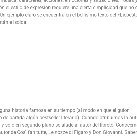
en música: caracteres, acciones, emociones y situaciones. Todas 
n el estilo de expresión requiere una cierta simplicidad que no 
 Un ejemplo claro se encuentra en el bellísimo texto del «Liebesto
stán e Isolda:
e torrente,
alguna historia famosa en su tiempo (al modo en que el guion
e partida algún bestseller literario). Cuando atribuimos la aut
 sólo en segundo plano se alude al autor del libreto. Conocem
autor de Così fan tutte, Le nozze di Figaro y Don Giovanni. Sab