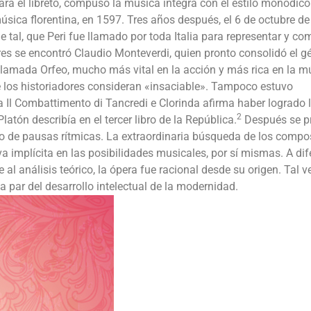
para el libreto, compuso la música íntegra con el estilo monódico
úsica florentina, en 1597. Tres años después, el 6 de octubre d
ue tal, que Peri fue llamado por toda Italia para representar y c
res se encontró Claudio Monteverdi, quien pronto consolidó el g
lamada Orfeo, mucho más vital en la acción y más rica en la m
ue los historiadores consideran «insaciable». Tampoco estuvo
 a Il Combattimento di Tancredi e Clorinda afirma haber logrado 
2
atón describía en el tercer libro de la República.
Después se p
 uso de pausas rítmicas. La extraordinaria búsqueda de los compo
va implícita en las posibilidades musicales, por sí mismas. A dif
al análisis teórico, la ópera fue racional desde su origen. Tal v
 par del desarrollo intelectual de la modernidad.