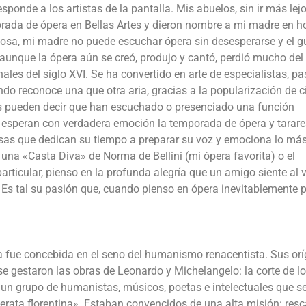
ponde a los artistas de la pantalla. Mis abuelos, sin ir más lejo
ada de ópera en Bellas Artes y dieron nombre a mi madre en h
osa, mi madre no puede escuchar ópera sin desesperarse y el g
, aunque la ópera aún se creó, produjo y cantó, perdió mucho del
les del siglo XVI. Se ha convertido en arte de especialistas, pa
ndo reconoce una que otra aria, gracias a la popularización de c
s pueden decir que han escuchado o presenciado una función
 esperan con verdadera emoción la temporada de ópera y tarar
sas que dedican su tiempo a preparar su voz y emociona lo má
una «Casta Diva» de Norma de Bellini (mi ópera favorita) o el
articular, pienso en la profunda alegría que un amigo siente al 
i. Es tal su pasión que, cuando pienso en ópera inevitablemente 
a fue concebida en el seno del humanismo renacentista. Sus or
e gestaron las obras de Leonardo y Michelangelo: la corte de l
 un grupo de humanistas, músicos, poetas e intelectuales que s
rata florentina». Estaban convencidos de una alta misión: resc