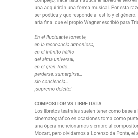
complejo, hace falta traducir el libreto entero 
una adquirirán una forma musical. Por esta razó
ser poética y que responde al estilo y el género.
aria final que el propio Wagner escribió para Tri
En el fluctuant
en la resonancia armoniosa,
en el infinito hálito
del alma universal,
en el gran Todo…
perderse, sumergirse…
sin conciencia…
¡supremo deleite!
COMPOSITOR VS LIBRETISTA
Los libretos teatrales suelen tener como base 
cinematográfico en ocasiones toma como punto d
una ópera mencionamos siempre al compositor y
Mozart, pero olvidamos a Lorenzo da Ponte, el 