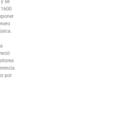
 y se
e 1600
omponer
énero
úsica.
la
reció
sitores
erencia
ez por