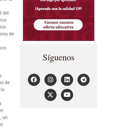
d del
sica
ica
area de
oco
Síguenos
e
as de
 la
a
on
, un
al