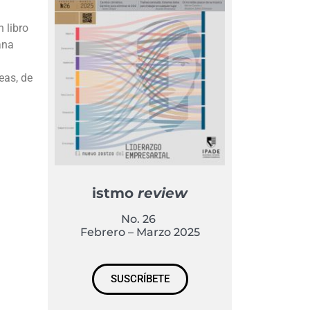
 libro
ana
eas, de
istmo
review
No. 26
Febrero – Marzo 2025
SUSCRÍBETE