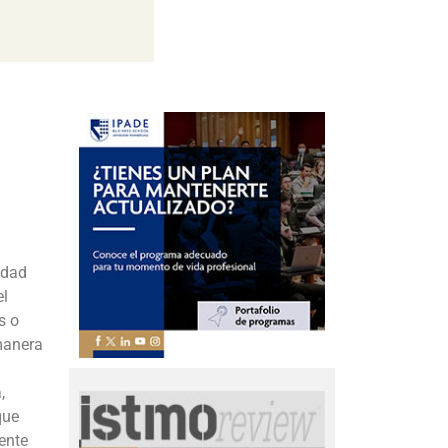
idad
el
s o
manera
,
que
ente