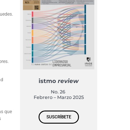
puedes.
ores.
ad
istmo
review
No. 26
Febrero – Marzo 2025
as que
SUSCRÍBETE
s