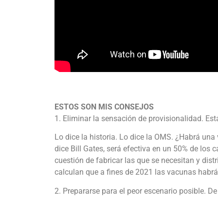
ESTOS SON MIS CONSEJOS
1. Eliminar la sensación de provisionalidad. Es
Lo dice la historia. Lo dice la OMS. ¿Habrá una
dice Bill Gates, será efectiva en un 50% de los 
cuestión de fabricar las que se necesitan y dist
calculan que a fines de 2021 las vacunas habrá
2. Prepararse para el peor escenario posible. De