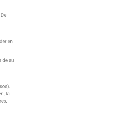
. De
der en
s de su
sos).
n, la
bes,