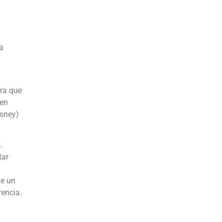
a
ara que
 en
isney)
.
tar
ge un
encia.