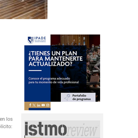
en los
ícito: