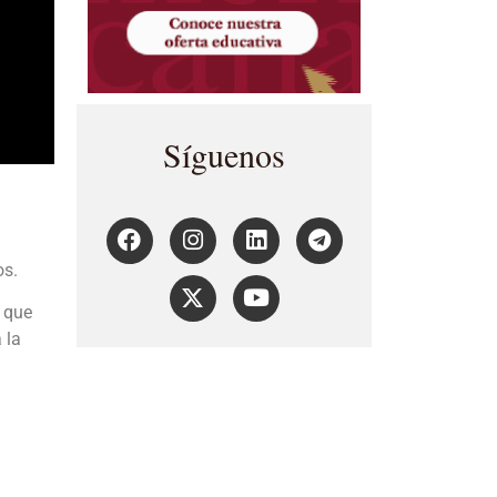
Síguenos
os.
o que
 la