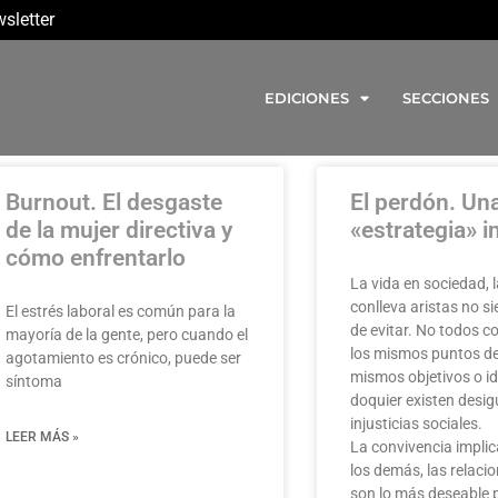
sletter
EDICIONES
SECCIONES
Burnout. El desgaste
El perdón. Un
de la mujer directiva y
«estrategia» i
cómo enfrentarlo
La vida en sociedad, 
conlleva aristas no si
El estrés laboral es común para la
de evitar. No todos 
mayoría de la gente, pero cuando el
los mismos puntos de 
agotamiento es crónico, puede ser
mismos objetivos o id
síntoma
doquier existen desi
injusticias sociales.
LEER MÁS »
La convivencia implic
los demás, las relac
son lo más deseable 