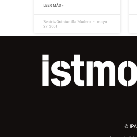
LEER MÁS »
Beatriz Quintanilla Madero
mayo
27, 2001
© IP