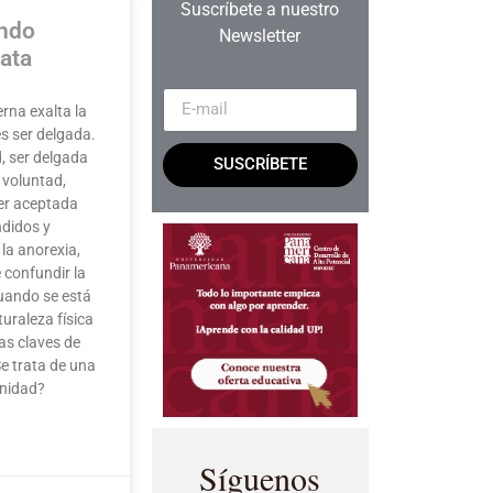
Suscríbete a nuestro
ando
Newsletter
ata
na exalta la
es ser delgada.
d, ser delgada
SUSCRÍBETE
 voluntad,
ser aceptada
didos y
la anorexia,
confundir la
uando se está
turaleza física
las claves de
e trata de una
anidad?
Síguenos