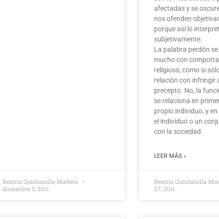
afectadas y se oscur
nos ofenden objetiva
porque así lo interpr
subjetivamente.
La palabra perdón se
mucho con comporta
religioso, como si sól
relación con infringir
precepto. No, la func
se relaciona en primer
propio individuo, y e
el individuo o un conj
con la sociedad.
LEER MÁS »
Beatriz Quintanilla Madero
Beatriz Quintanilla M
diciembre 5, 2011
27, 2011