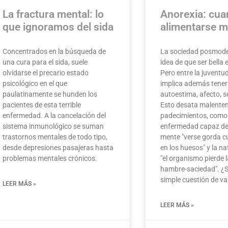
La fractura mental: lo
Anorexia: cu
que ignoramos del sida
alimentarse m
Concentrados en la búsqueda de
La sociedad posmoder
una cura para el sida, suele
idea de que ser bella 
olvidarse el precario estado
Pero entre la juventu
psicológico en el que
implica además tener
paulatinamente se hunden los
autoestima, afecto, 
pacientes de esta terrible
Esto desata malenten
enfermedad. A la cancelación del
padecimientos, como 
sistema inmunológico se suman
enfermedad capaz de 
trastornos mentales de todo tipo,
mente "verse gorda c
desde depresiones pasajeras hasta
en los huesos" y la na
problemas mentales crónicos.
"el organismo pierde 
hambre-saciedad". ¿S
simple cuestión de v
LEER MÁS »
LEER MÁS »