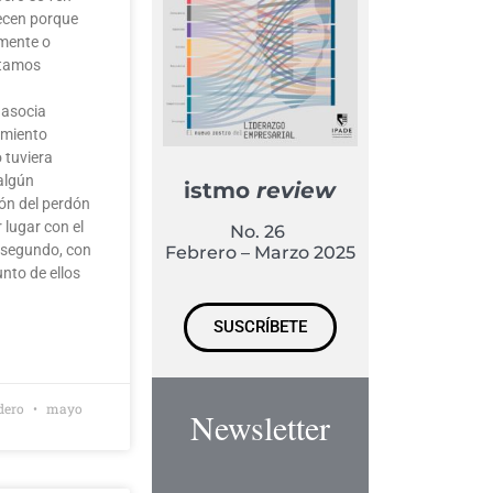
ecen porque
mente o
etamos
 asocia
miento
o tuviera
 algún
istmo
review
ión del perdón
 lugar con el
No. 26
n segundo, con
Febrero – Marzo 2025
unto de ellos
SUSCRÍBETE
adero
mayo
Newsletter