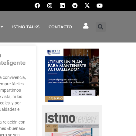
ISTMO TALKS
CONTACTO
a
nteligente
la convivencia,
empre fáciles
compartimos
vista, ni los
eales, y por
gualdades e
a relación con
iones «buenas»
pero se ven