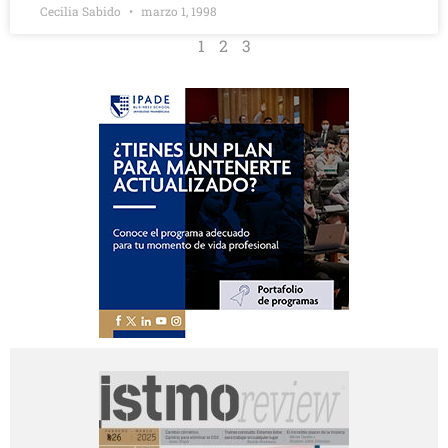
Cecilia Sabido
marzo 1, 1998
1
2
3