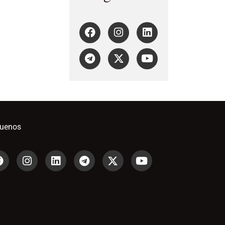
guenos