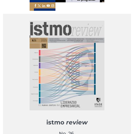
istmo
review
No. 26