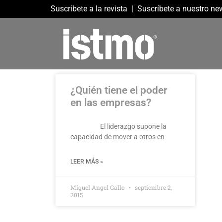
Suscríbete a la revista
|
Suscríbete a nuestro new
¿Quién tiene el poder
en las empresas?
El liderazgo supone la
capacidad de mover a otros en
LEER MÁS »
Miguel Angel Gallo
septiembre 2,
2015