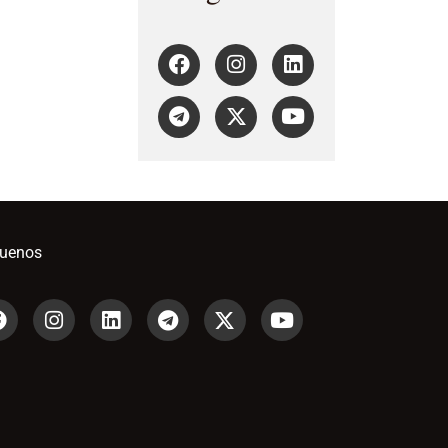
guenos