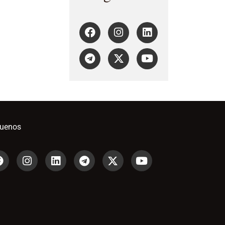
guenos