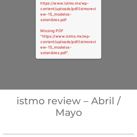
https://www.istmo.mx/wp-
content/uploads/pdf/istmorevi
ew-15_modelos-
sotenibles.pdf
Missing PDF
"https://www.istmo.mx/wp-
content/uploads/pdf/istmorevi
ew-15_modelos-
sotenibles.pdf".
istmo review – Abril /
Mayo