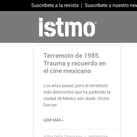
Suscríbete a la revista
|
Suscríbete a nuestro new
Terremoto de 1985.
Trauma y recuerdo en
el cine mexicano
Los años pasan, pero el terremoto
más destructivo que ha padecido la
ciudad de México aún duele. Vivirlo
fue tan
LEER MÁS »
Alma Delia Zamorano
septiembre