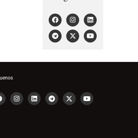
guenos