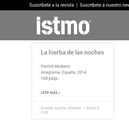
Suscríbete a la revista
|
Suscríbete a nuestro new
La hierba de las noches
Patrick Modiano
Anagrama. España, 2014
168 págs.
LEER MÁS »
Ernesto Aguilar-Álvarez
enero 9,
2015