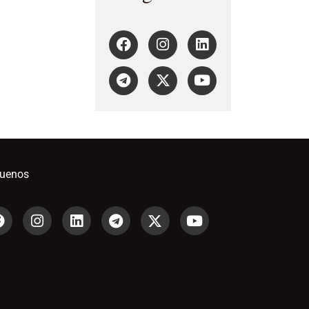
guenos