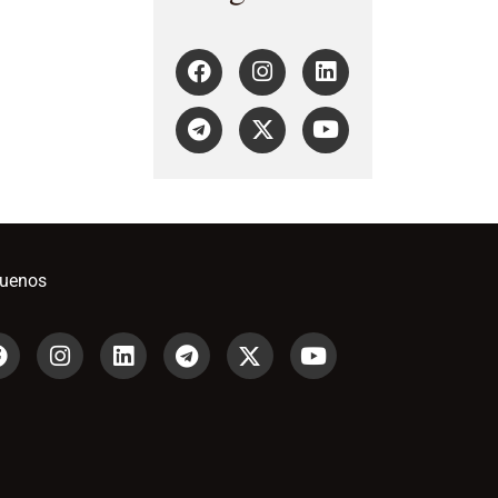
guenos