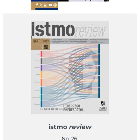
istmo
review
No. 26