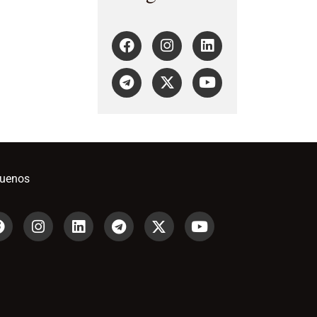
guenos