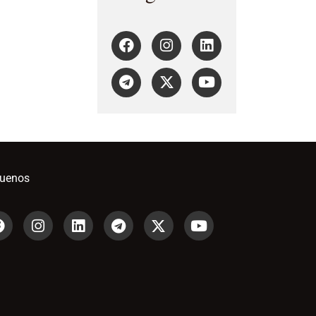
guenos