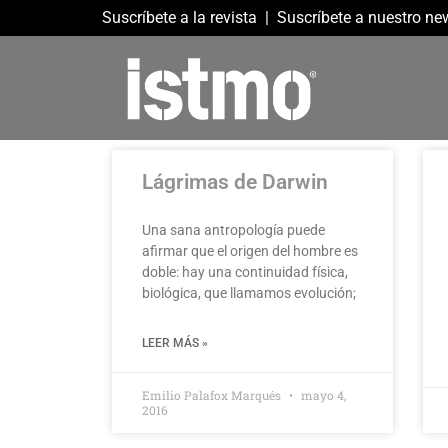
Suscríbete a la revista
|
Suscríbete a nuestro new
Lágrimas de Darwin
Una sana antropología puede
afirmar que el origen del hombre es
doble: hay una continuidad física,
biológica, que llamamos evolución;
LEER MÁS »
Emilio Palafox Marqués
mayo 4,
2016