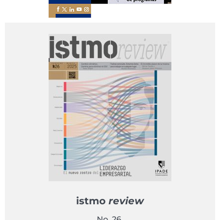
istmo
review
No. 26