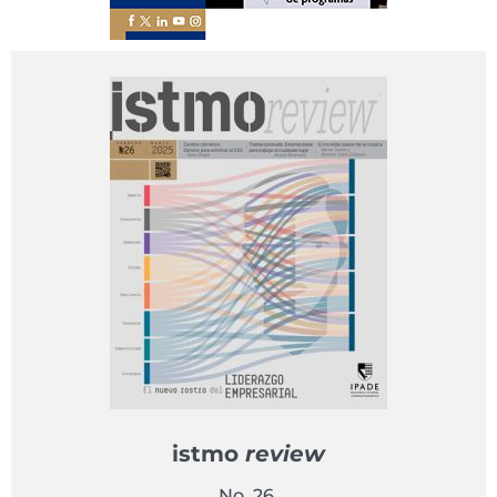
istmo
review
No. 26