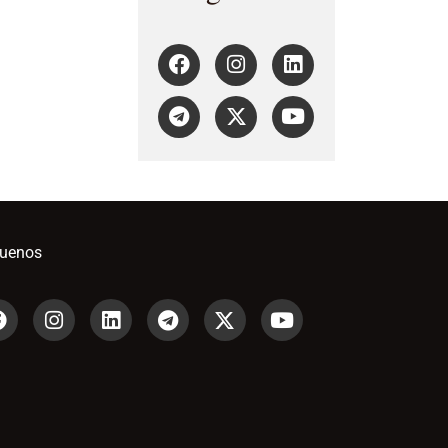
guenos