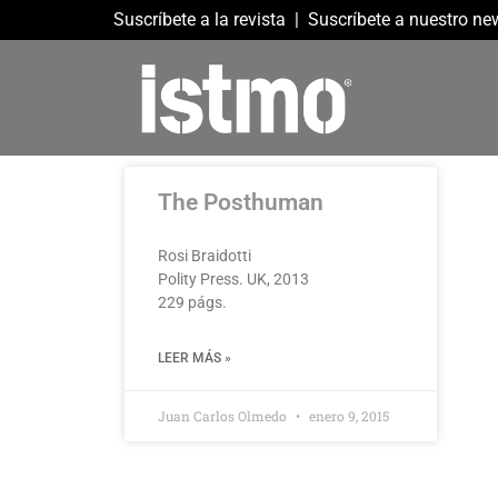
Suscríbete a la revista
|
Suscríbete a nuestro new
The Posthuman
Rosi Braidotti
Polity Press. UK, 2013
229 págs.
LEER MÁS »
Juan Carlos Olmedo
enero 9, 2015