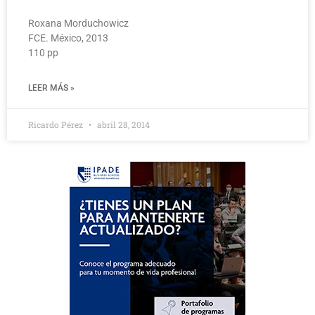
Roxana Morduchowicz
FCE. México, 2013
110 pp
LEER MÁS »
Ricardo Pérez
abril 28, 2014