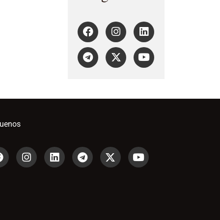
guenos