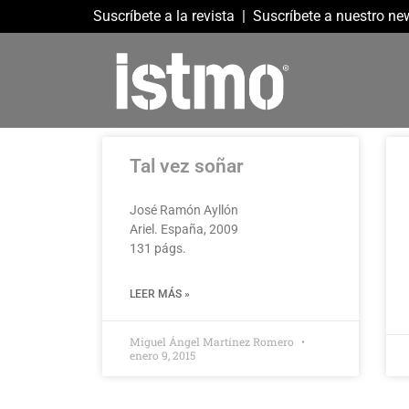
Suscríbete a la revista
|
Suscríbete a nuestro new
Tal vez soñar
José Ramón Ayllón
Ariel. España, 2009
131 págs.
LEER MÁS »
Miguel Ángel Martínez Romero
enero 9, 2015