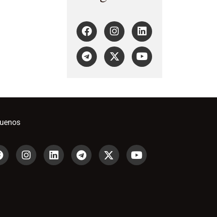
guenos