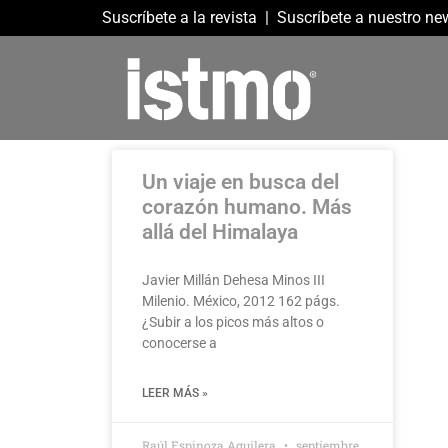
Suscríbete a la revista
|
Suscríbete a nuestro new
Un viaje en busca del
corazón humano. Más
allá del Himalaya
Javier Millán Dehesa Minos III
Milenio. México, 2012 162 págs.
¿Subir a los picos más altos o
conocerse a
LEER MÁS »
Raúl Espinoza Aguilera
septiembre