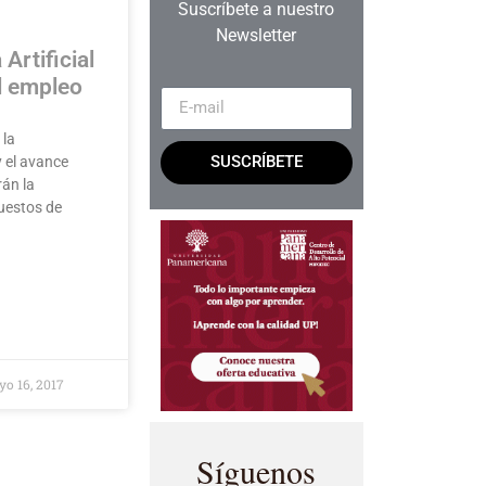
Suscríbete a nuestro
Newsletter
 Artificial
l empleo
 la
SUSCRÍBETE
 y el avance
án la
uestos de
o 16, 2017
Síguenos