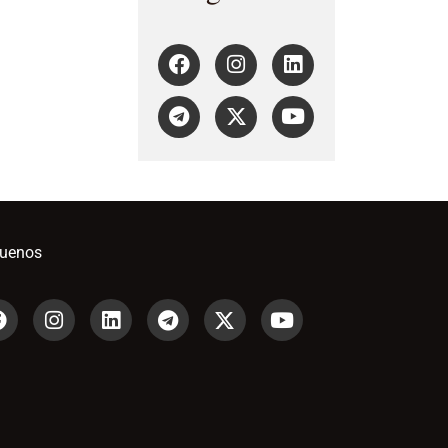
guenos