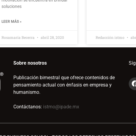
motivación se encuentra en brindar
soluciones
LEER MÁS »
Rosamaría Becerra
abril 28, 2020
Redacción istmo
abr
Sobre nosotros
Sí
Publicación bimestral que ofrece contenidos de
pensamiento actual con énfasis en empresa y
humanismo.
Contáctanos:
istmo@ipade.mx