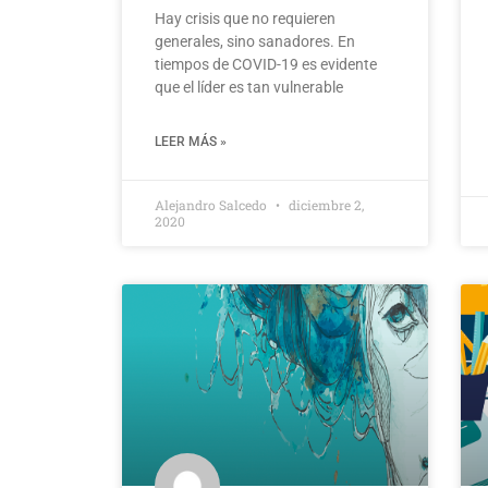
Hay crisis que no requieren
generales, sino sanadores. En
tiempos de COVID-19 es evidente
que el líder es tan vulnerable
LEER MÁS »
Alejandro Salcedo
diciembre 2,
2020