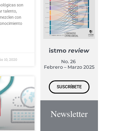
nológicas son
r talento,
 mezclen con
conocimiento
istmo
review
io 10, 2020
No. 26
Febrero – Marzo 2025
SUSCRÍBETE
Newsletter