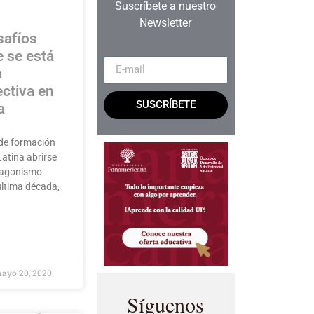
Suscríbete a nuestro
Newsletter
safíos
e se está
a
ectiva en
SUSCRÍBETE
a
de formación
Latina abrirse
tagonismo
última década,
ayo 20, 2020
Síguenos