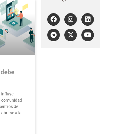
 debe
 influye
a comunidad
centros de
abrirse a la