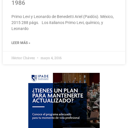
1986
Primo Levi y Leonardo de Benedetti Ariel (Paidós). México,
2015 288 págs. Los italianos Primo Levi, químico, y
Leonardo
LEER MÁS »
Héctor Chávez
mayo 4, 2016